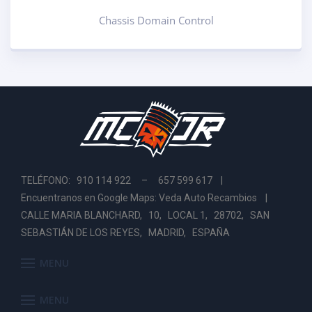
Chassis Domain Control
TELÉFONO: 910 114 922 – 657 599 617 |
Encuentranos en Google Maps: Veda Auto Recambios
|
CALLE MARIA BLANCHARD, 10, LOCAL 1, 28702, SAN
SEBASTIÁN DE LOS REYES, MADRID, ESPAÑA
MENU
MENU