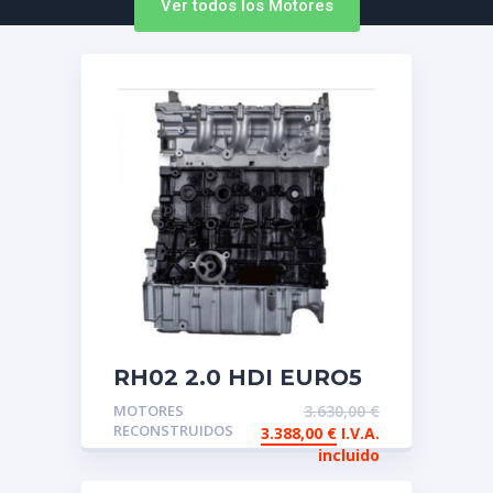
Ver todos los Motores
RH02 2.0 HDI EURO5
Motor reconstruido de
MOTORES
3.630,00
€
intercambio
RECONSTRUIDOS
3.388,00
€
I.V.A.
incluido