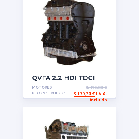
QVFA 2.2 HDI TDCI
Motor de intercambio
MOTORES
3.412,20
€
reconstruido Ford PSA
RECONSTRUIDOS
3.170,20
€
I.V.A.
incluido