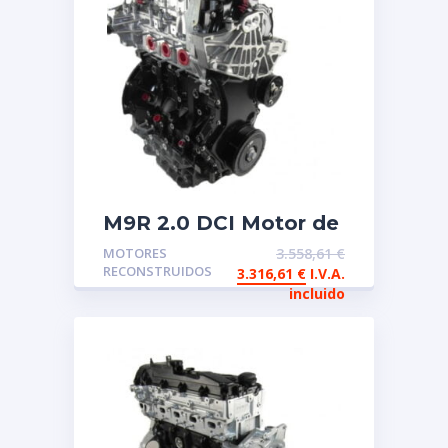
M9R 2.0 DCI Motor de
intercambio
MOTORES
3.558,61
€
reconstruido Renault
RECONSTRUIDOS
3.316,61
€
I.V.A.
incluido