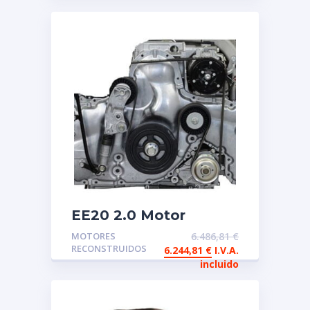
EE20 2.0 Motor
Subaru Boxer
MOTORES
6.486,81
€
reconstruido de
RECONSTRUIDOS
6.244,81
€
I.V.A.
intercambio
incluido