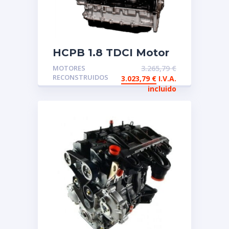
HCPB 1.8 TDCI Motor
de intercambio
MOTORES
3.265,79
€
reconstruido FORD
RECONSTRUIDOS
3.023,79
€
I.V.A.
incluido