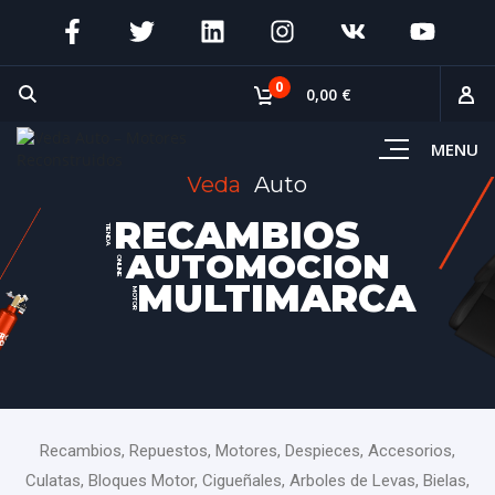
0
0,00 €
MENU
Veda
Auto
RECAMBIOS
TIENDA
AUTOMOCION
ONLINE
MULTIMARCA
MOTOR
Recambios, Repuestos, Motores, Despieces, Accesorios,
Culatas, Bloques Motor, Cigueñales, Arboles de Levas, Bielas,