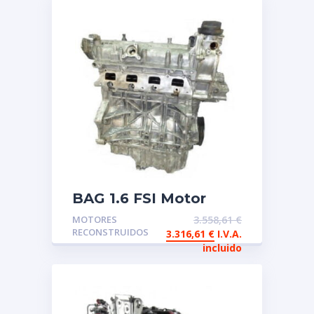
BAG 1.6 FSI Motor
reconstruido de
MOTORES
3.558,61
€
intercambio
RECONSTRUIDOS
3.316,61
€
I.V.A.
incluido