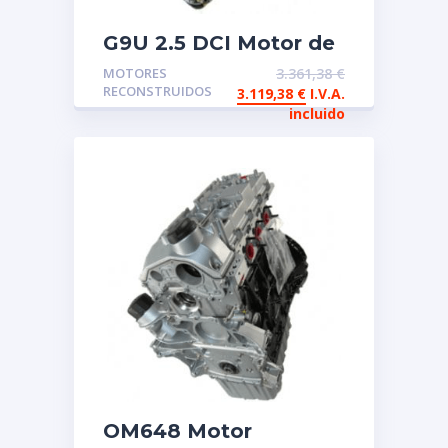
G9U 2.5 DCI Motor de
intercambio
MOTORES
3.361,38
€
reconstruido Renault /
RECONSTRUIDOS
3.119,38
€
I.V.A.
Opel
incluido
OM648 Motor