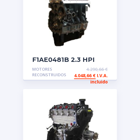
F1AE0481B 2.3 HPI
Motor de intercambio
MOTORES
4.290,66
€
reconstruido IVECO
RECONSTRUIDOS
4.048,66
€
I.V.A.
incluido