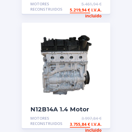
Mercedes de
MOTORES
5.461,94
€
intercambio
RECONSTRUIDOS
5.219,94
€
I.V.A.
reconstruido
incluido
N12B14A 1.4 Motor
reconstruido de
MOTORES
3.997,84
€
intercambio
RECONSTRUIDOS
3.755,84
€
I.V.A.
incluido