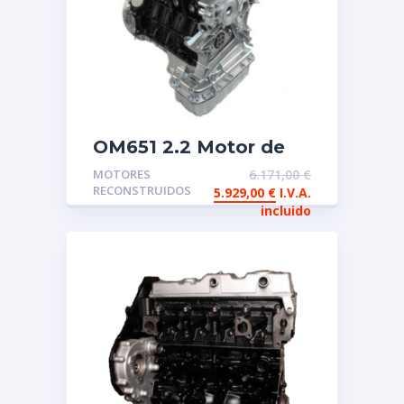
OM651 2.2 Motor de
intercambio
MOTORES
6.171,00
€
reconstruido
RECONSTRUIDOS
5.929,00
€
I.V.A.
Mercedes
incluido