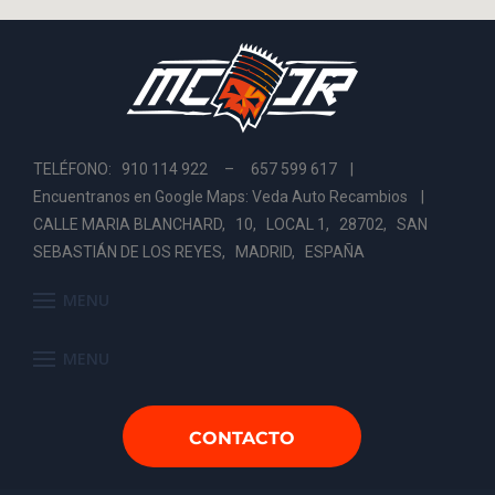
TELÉFONO: 910 114 922 – 657 599 617 |
Encuentranos en Google Maps: Veda Auto Recambios
|
CALLE MARIA BLANCHARD, 10, LOCAL 1, 28702, SAN
SEBASTIÁN DE LOS REYES, MADRID, ESPAÑA
MENU
MENU
CONTACTO