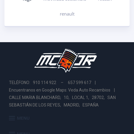
renault
TELÉFONO: 910 114 922 – 657 599 617 |
Encuentranos en Google Maps: Veda Auto Recambios
|
CALLE MARIA BLANCHARD, 10, LOCAL 1, 28702, SAN
SEBASTIÁN DE LOS REYES, MADRID, ESPAÑA
MENU
MENU