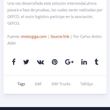
Una vez desarrollada esta solución intermodal,
ahora
pasará a fase de pruebas, las cuales serán realizadas por
GEFCO
, el socio logístico participe en la asociación.
GEFCO.
Fuente:
motorgiga.com
|
Source link
| Por Carlos Antón
Adán
Tags
DAF
DAF Trucks
TelliSys