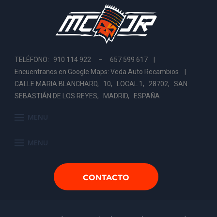
TELÉFONO: 910 114 922 – 657 599 617 |
Encuentranos en Google Maps: Veda Auto Recambios
|
CALLE MARIA BLANCHARD, 10, LOCAL 1, 28702, SAN
SEBASTIÁN DE LOS REYES, MADRID, ESPAÑA
MENU
MENU
CONTACTO