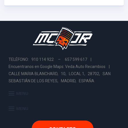
TELÉFONO: 910 114 922 – 657 599 617 |
Encuentranos en Google Maps: Veda Auto Recambios
|
CALLE MARIA BLANCHARD, 10, LOCAL 1, 28702, SAN
SEBASTIÁN DE LOS REYES, MADRID, ESPAÑA
MENU
MENU