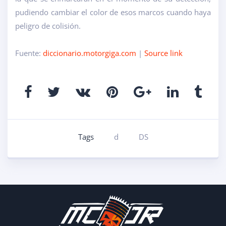
pudiendo cambiar el color de esos marcos cuando haya
peligro de colisión.
Fuente:
diccionario.motorgiga.com
|
Source link
Tags
d
DS