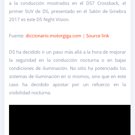
a la conducción mostrados en el DS7 Crossback, el
primer SUV de DS, presentado en el Salón de Ginebra
2017 es este DS Night Vision.
Fuente:
diccionario.motorgiga.com
|
Source link
DS ha decidido ir un paso más allá a la hora de mejorar
la seguridad en la conducción nocturna o en bajas
condiciones de iluminación. No sólo ha potenciado los
sistemas de iluminación en sí mismos, sino que en este
caso ha decidido apostar por un refuerzo en la
visibilidad nocturna.