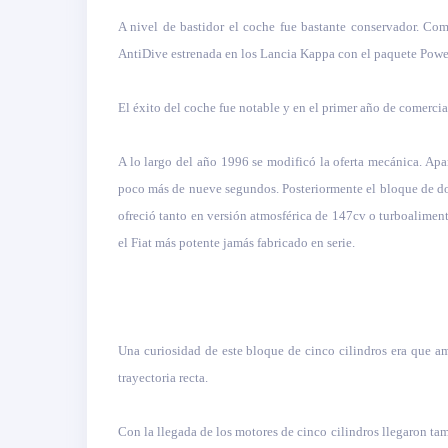
A nivel de bastidor el coche fue bastante conservador. Co
AntiDive estrenada en los Lancia Kappa con el paquete Power
El éxito del coche fue notable y en el primer año de comerci
A lo largo del año 1996 se modificó la oferta mecánica. Ap
poco más de nueve segundos. Posteriormente el bloque de dos
ofreció tanto en versión atmosférica de 147cv o turboalimen
el Fiat más potente jamás fabricado en serie.
Una curiosidad de este bloque de cinco cilindros era que am
trayectoria recta.
Con la llegada de los motores de cinco cilindros llegaron tam