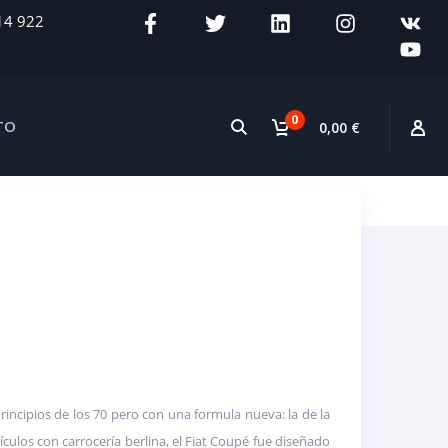
14 922
0
TO
0,00 €
rincipios de los 70 pero con una formula nueva: la de la
ulos con carrocería berlina, el Fiat Coupé fue diseñado