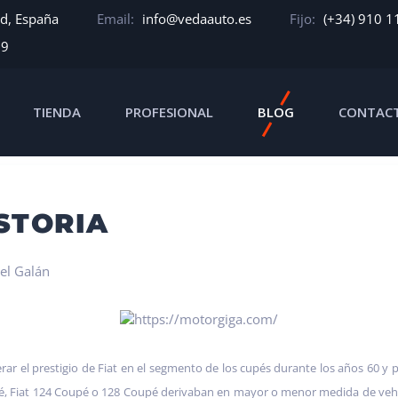
id, España
Email:
info@vedaauto.es
Fijo:
(+34) 910 1
39
TIENDA
PROFESIONAL
BLOG
CONTAC
ISTORIA
el Galán
ar el prestigio de Fiat en el segmento de los cupés durante los años 60 y p
oupé, Fiat 124 Coupé o 128 Coupé derivaban en mayor o menor medida de vehíc