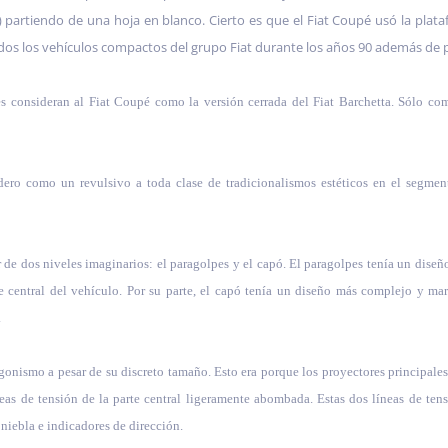
) partiendo de una hoja en blanco. Cierto es que el Fiat Coupé usó la plat
os los vehículos compactos del grupo Fiat durante los años 90 además de p
s consideran al Fiat Coupé como la versión cerrada del Fiat Barchetta. Sólo c
ero como un revulsivo a toda clase de tradicionalismos estéticos en el segmen
ir de dos niveles imaginarios: el paragolpes y el capó. El paragolpes tenía un dis
e central del vehículo. Por su parte, el capó tenía un diseño más complejo y mar
.
tagonismo a pesar de su discreto tamaño. Esto era porque los proyectores principal
neas de tensión de la parte central ligeramente abombada. Estas dos líneas de te
 niebla e indicadores de dirección.