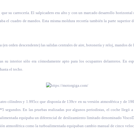
a que su carrocería. El salpicadero era alto y con un marcado desarrollo horizont
raba el cuadro de mandos. Esta misma moldura recorría también la parte superior d
en orden descendente) las salidas centrales de aire, botonería y reloj, mandos de la
s su interior sólo era cómodamente apto para los ocupantes delanteros. En esp
hasta el techo.
atro cilindros y 1.995cc que disponía de 139cv en su versión atmosférica y de 19
 segundos. En las pruebas realizadas por algunos periodistas, el coche llegó a
rboalimentada equipaba un diferencial de deslizamiento limitado denominado ViscoD
ersión atmosférica como la turboalimentada equipaban cambio manual de cinco veloc