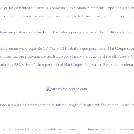
mo ya he comentado utilizó la conocida y explotada plataforma Type2 de Fiat a
Drive que limitaba los movimientos verticales de la suspensión durante las acelera
alización se alcanzaron los 17.000 pedidos a pesar de no estar disponible en la may
areció un nuevo bloque de 1.747cc y 131 caballos que permitía al Fiat Coupé super
 litros fue progresivamente sustituido por el nuevo bloque de cinco cilindros y 
tada con 220cv. Este último permitió al Fiat Coupé alcanzar los 250 km/h, acelera
bos semiejes delanteros tenían la misma longitud lo que evitaba que en un aceler
bién algunas modificaciones estéticas de menor importancia. Se ofrecieron nuevos co