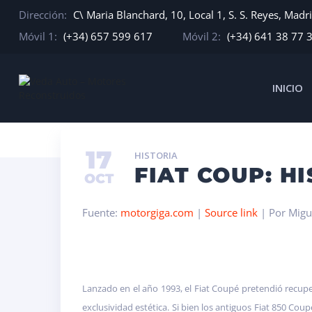
Dirección:
C\ Maria Blanchard, 10, Local 1, S. S. Reyes, Madr
Móvil 1:
(+34) 657 599 617
Móvil 2:
(+34) 641 38 77 
INICIO
INICIO
HISTORIA
FIAT COUP: HISTORIA
17
HISTORIA
FIAT COUP: H
OCT
Fuente:
motorgiga.com
|
Source link
| Por Migu
Lanzado en el año 1993, el Fiat Coupé pretendió recuper
exclusividad estética. Si bien los antiguos Fiat 850 C