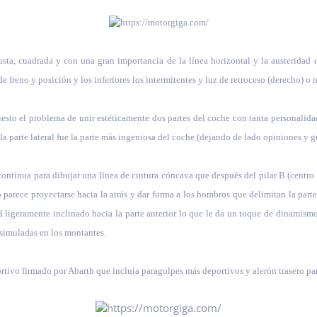
 robusta, cuadrada y con una gran importancia de la línea horizontal y la austerid
de freno y posición y los inferiores los intermitentes y luz de retroceso (derecho) o 
iesto el problema de unir estéticamente dos partes del coche con tanta personalid
la parte lateral fue la parte más ingeniosa del coche (dejando de lado opiniones y g
inua para dibujar una línea de cintura cóncava que después del pilar B (centro de
ro parece proyectarse hacia la atrás y dar forma a los hombros que delimitan la parte
tá ligeramente inclinado hacia la parte anterior lo que le da un toque de dinamismo
isimuladas en los montantes.
tivo firmado por Abarth que incluía paragolpes más deportivos y alerón trasero para