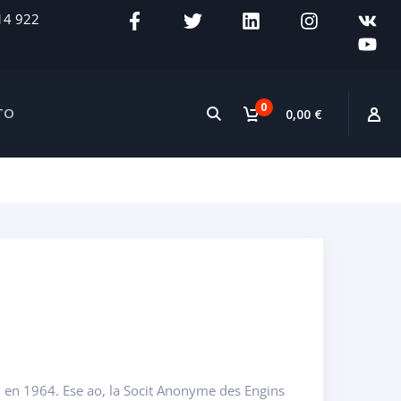
14 922
0
TO
0,00 €
n en 1964. Ese ao, la Socit Anonyme des Engins