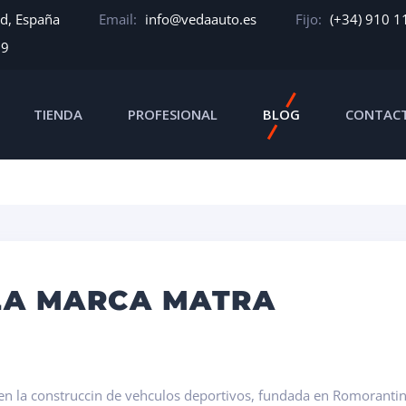
id, España
Email:
info@vedaauto.es
Fijo:
(+34) 910 1
39
TIENDA
PROFESIONAL
BLOG
CONTAC
 LA MARCA MATRA
a en la construccin de vehculos deportivos, fundada en Romoranti