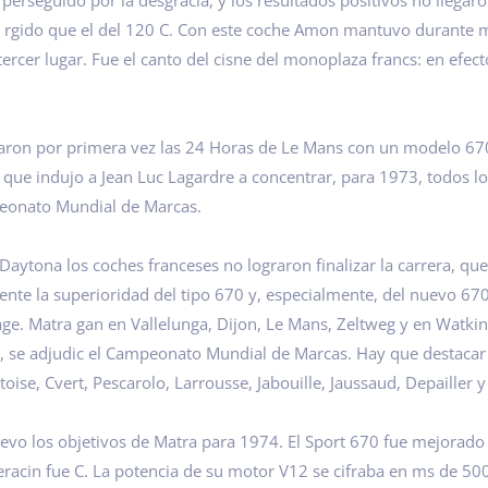
 perseguido por la desgracia, y los resultados positivos no lleg
s rgido que el del 120 C. Con este coche Amon mantuvo durante m
tercer lugar. Fue el canto del cisne del monoplaza francs: en efec
naron por primera vez las 24 Horas de Le Mans con un modelo 6
 que indujo a Jean Luc Lagardre a concentrar, para 1973, todos los
peonato Mundial de Marcas.
Daytona los coches franceses no lograron finalizar la carrera, qu
nte la superioridad del tipo 670 y, especialmente, del nuevo 670
Mirage. Matra gan en Vallelunga, Dijon, Le Mans, Zeltweg y en Watki
, se adjudic el Campeonato Mundial de Marcas. Hay que destacar 
ise, Cvert, Pescarolo, Larrousse, Jabouille, Jaussaud, Depailler y
o los objetivos de Matra para 1974. El Sport 670 fue mejorado g
acin fue C. La potencia de su motor V12 se cifraba en ms de 500