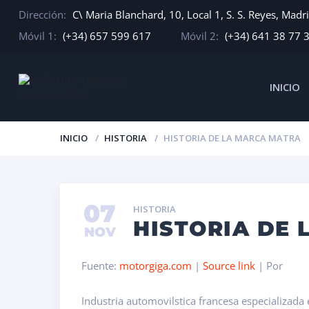
Dirección:
C\ Maria Blanchard, 10, Local 1, S. S. Reyes, Madr
Móvil 1:
(+34) 657 599 617
Móvil 2:
(+34) 641 38 77 
INICIO
INICIO
HISTORIA
HISTORIA DE LA MARCA MATRA
07
HISTORIA
HISTORIA DE
NOV
Fuente:
motorgiga.com
|
Source link
| Por
Industria automovilstica francesa especializad