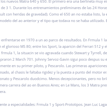
de los nuevos Matra 640 y 650. El primero era una berlineta muy e
 de 3 1. Durante los entrenamientos preliminares de las 24 Hor
sult con heridas de gravedad). Como el 650 an no estaba listo, la 
modelo del ao anterior y el tipo que todava no se haba utilizado. 
e enfrentarse en 1970 a un ao parco de resultados. En Frmula 1 
el glorioso MS 80; entre los Sport, la aparicin del Ferrari 512 y 
 frmula 1, la situacin se vio agravada cuando Stewart y Tyrrell, de
praron 2 March 701. Johnny Servoz-Gavin sigui poco despus su e
camente en su primer piloto, y Pescarolo. Las primeras aparicion
ado, al chasis le faltaba rigidez y la puesta a punto del motor er
peonato y Pescarolo duodcimo. Menos decepcionantes, pero no bril
imera carrera del ao en Buenos Aires; en Le Mans, los 3 Matra p
era.
ente a especialidades: Frmula 1 y Sport-Prototipos. Jean Luc Lag