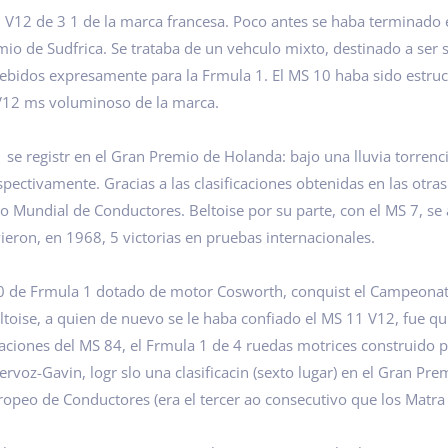
 V12 de 3 1 de la marca francesa. Poco antes se haba terminado 
mio de Sudfrica. Se trataba de un vehculo mixto, destinado a ser 
bidos expresamente para la Frmula 1. El MS 10 haba sido estruc
 V12 ms voluminoso de la marca.
se registr en el Gran Premio de Holanda: bajo una lluvia torrenci
ectivamente. Gracias a las clasificaciones obtenidas en las otras 
 Mundial de Conductores. Beltoise por su parte, con el MS 7, se
ieron, en 1968, 5 victorias en pruebas internacionales.
80 de Frmula 1 dotado de motor Cosworth, conquist el Campeonat
eltoise, a quien de nuevo se le haba confiado el MS 11 V12, fue q
aciones del MS 84, el Frmula 1 de 4 ruedas motrices construido 
ervoz-Gavin, logr slo una clasificacin (sexto lugar) en el Gran Pr
uropeo de Conductores (era el tercer ao consecutivo que los Matr