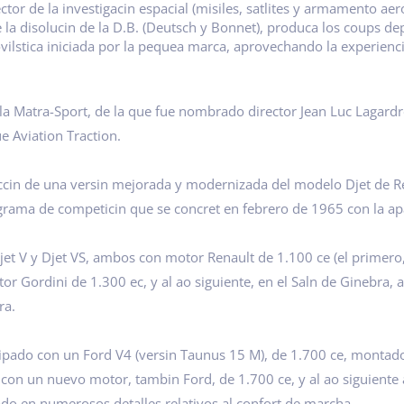
or de la investigacin espacial (misiles, satlites y armamento aero
 la disolucin de la D.B. (Deutsch y Bonnet), produca los coups 
ovilstica iniciada por la pequea marca, aprovechando la experienc
y la Matra-Sport, de la que fue nombrado director Jean Luc Lagard
 Aviation Traction.
ccin de una versin mejorada y modernizada del modelo Djet de Re
grama de competicin que se concret en febrero de 1965 con la ap
jet V y Djet VS, ambos con motor Renault de 1.100 ce (el primero,
or Gordini de 1.300 ec, y al ao siguiente, en el Saln de Ginebra, 
ra.
ado con un Ford V4 (versin Taunus 15 M), de 1.700 ce, montado e
 con un nuevo motor, tambin Ford, de 1.700 ce, y al ao siguiente
do en numerosos detalles relativos al confort de marcha.