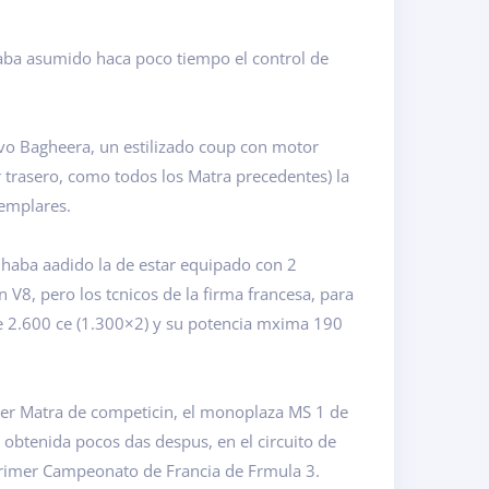
haba asumido haca poco tiempo el control de
evo Bagheera, un estilizado coup con motor
r trasero, como todos los Matra precedentes) la
jemplares.
, haba aadido la de estar equipado con 2
 V8, pero los tcnicos de la firma francesa, para
 de 2.600 ce (1.300×2) y su potencia mxima 190
imer Matra de competicin, el monoplaza MS 1 de
obtenida pocos das despus, en el circuito de
u primer Campeonato de Francia de Frmula 3.