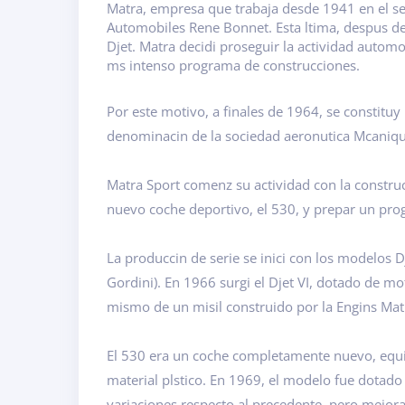
Matra, empresa que trabaja desde 1941 en el sect
Automobiles Rene Bonnet. Esta ltima, despus de
Djet. Matra decidi proseguir la actividad autom
ms intenso programa de construcciones.
Por este motivo, a finales de 1964, se constitu
denominacin de la sociedad aeronutica Mcanique
Matra Sport comenz su actividad con la constru
nuevo coche deportivo, el 530, y prepar un pro
La produccin de serie se inici con los modelos D
Gordini). En 1966 surgi el Djet VI, dotado de mot
mismo de un misil construido por la Engins Mat
El 530 era un coche completamente nuevo, equip
material plstico. En 1969, el modelo fue dotado
variaciones respecto al precedente, pero mejora