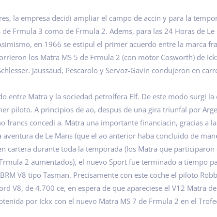
es, la empresa decidi ampliar el campo de accin y para la tempo
s de Frmula 3 como de Frmula 2. Adems, para las 24 Horas de Le 
mismo, en 1966 se estipul el primer acuerdo entre la marca franc
 corrieron los Matra MS 5 de Frmula 2 (con motor Cosworth) de Ickx
chlesser. Jaussaud, Pescarolo y Servoz-Gavin condujeron en carre
entre Matra y la sociedad petrolfera Elf. De este modo surgi la 
er piloto. A principios de ao, despus de una gira triunfal por Arg
o francs concedi a. Matra una importante financiacin, gracias a la
 la aventura de Le Mans (que el ao anterior haba concluido de ma
n cartera durante toda la temporada (los Matra que participaro
 Frmula 2 aumentados), el nuevo Sport fue terminado a tiempo pa
RM V8 tipo Tasman. Precisamente con este coche el piloto Robby
rd V8, de 4.700 ce, en espera de que apareciese el V12 Matra de 
 obtenida por Ickx con el nuevo Matra MS 7 de Frmula 2 en el Tro