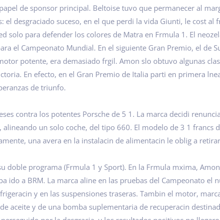
el papel de sponsor principal. Beltoise tuvo que permanecer al mar
el desgraciado suceso, en el que perdi la vida Giunti, le cost al fr
 solo para defender los colores de Matra en Frmula 1. El neozela
ara el Campeonato Mundial. En el siguiente Gran Premio, el de Su
otor potente, era demasiado frgil. Amon slo obtuvo algunas clas
toria. En efecto, en el Gran Premio de Italia parti en primera ln
peranzas de triunfo.
eses contra los potentes Porsche de 5 1. La marca decidi renunci
, alineando un solo coche, del tipo 660. El modelo de 3 1 francs
ente, una avera en la instalacin de alimentacin le oblig a retirar
su doble programa (Frmula 1 y Sport). En la Frmula mxima, Amon 
aba ido a BRM. La marca aline en las pruebas del Campeonato el n
efrigeracin y en las suspensiones traseras. Tambin el motor, marca
 de aceite y de una bomba suplementaria de recuperacin destinada