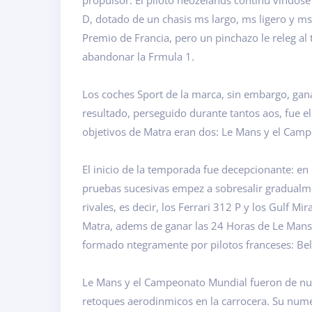
propulsor. El piloto neozelands continu vindose
D, dotado de un chasis ms largo, ms ligero y m
Premio de Francia, pero un pinchazo le releg al 
abandonar la Frmula 1.
Los coches Sport de la marca, sin embargo, ga
resultado, perseguido durante tantos aos, fue el
objetivos de Matra eran dos: Le Mans y el Cam
El inicio de la temporada fue decepcionante: en 
pruebas sucesivas empez a sobresalir gradualme
rivales, es decir, los Ferrari 312 P y los Gulf 
Matra, adems de ganar las 24 Horas de Le Mans
formado ntegramente por pilotos franceses: Belto
Le Mans y el Campeonato Mundial fueron de nuev
retoques aerodinmicos en la carrocera. Su numer