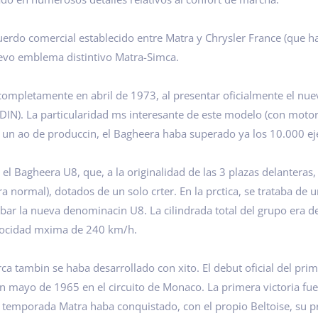
erdo comercial establecido entre Matra y Chrysler France (que 
uevo emblema distintivo Matra-Simca.
completamente en abril de 1973, al presentar oficialmente el nu
V DIN). La particularidad ms interesante de este modelo (con moto
de un ao de produccin, el Bagheera haba superado ya los 10.000 e
el Bagheera U8, que, a la originalidad de las 3 plazas delanteras
 normal), dotados de un solo crter. En la prctica, se trataba de un
rabar la nueva denominacin U8. La cilindrada total del grupo era
elocidad mxima de 240 km/h.
ca tambin se haba desarrollado con xito. El debut oficial del pr
 mayo de 1965 en el circuito de Monaco. La primera victoria fue 
 esa temporada Matra haba conquistado, con el propio Beltoise, s