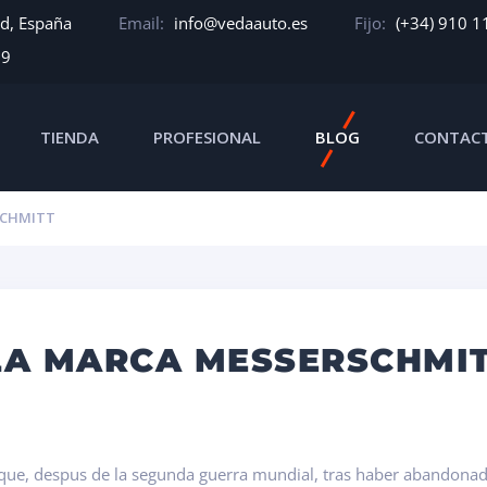
id, España
Email:
info@vedaauto.es
Fijo:
(+34) 910 1
39
TIENDA
PROFESIONAL
BLOG
CONTAC
SCHMITT
 LA MARCA MESSERSCHMI
e, despus de la segunda guerra mundial, tras haber abandonado 