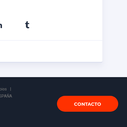
bios
|
ESPAÑA
CONTACTO