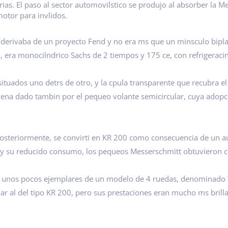
tarias. El paso al sector automovilstico se produjo al absorber la
motor para invlidos.
 derivaba de un proyecto Fend y no era ms que un minsculo biplaz
a, era monocilndrico Sachs de 2 tiempos y 175 ce, con refrigeracin
ituados uno detrs de otro, y la cpula transparente que recubra el
 vena dado tambin por el pequeo volante semicircular, cuya adopci
osteriormente, se convirti en KR 200 como consecuencia de un au
io y su reducido consumo, los pequeos Messerschmitt obtuvieron ci
n unos pocos ejemplares de un modelo de 4 ruedas, denominado 
ilar al del tipo KR 200, pero sus prestaciones eran mucho ms bril