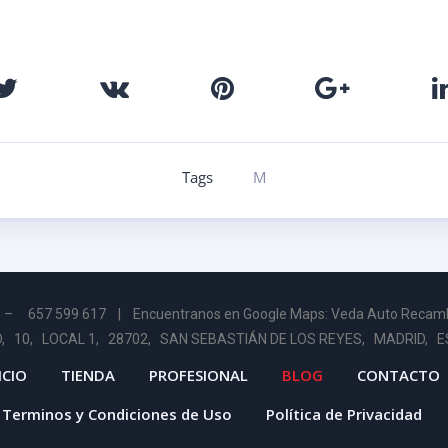
Tags
M
2 – 657 599 617 |
Encuentranos en Google Maps: Veda Auto Recam
, 10, LOCAL 1, 28702, SAN SEBASTIÁN DE LOS REYES, MADRID, 
ICIO
TIENDA
PROFESIONAL
BLOG
CONTACTO
Terminos y Condiciones de Uso
Política de Privacidad