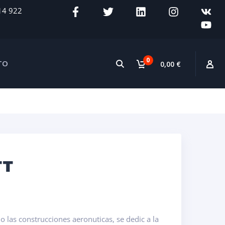
14 922
0
TO
0,00 €
TT
las construcciones aeronuticas, se dedic a la