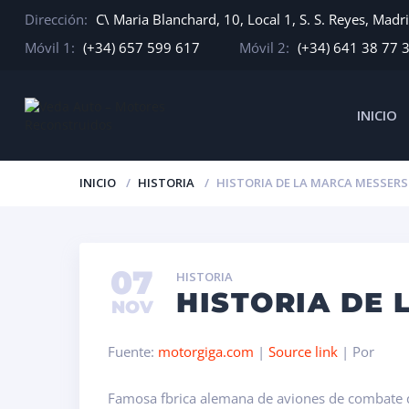
Dirección:
C\ Maria Blanchard, 10, Local 1, S. S. Reyes, Madr
Móvil 1:
(+34) 657 599 617
Móvil 2:
(+34) 641 38 77 
INICIO
INICIO
HISTORIA
HISTORIA DE LA MARCA MESSER
07
HISTORIA
HISTORIA DE
NOV
Fuente:
motorgiga.com
|
Source link
| Por
Famosa fbrica alemana de aviones de combate qu