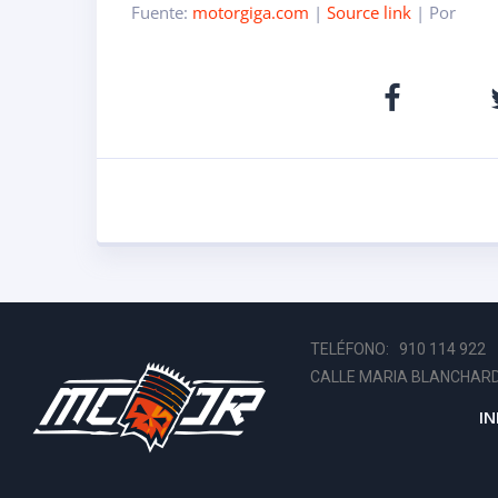
Fuente:
motorgiga.com
|
Source link
| Por
TELÉFONO: 910 114 92
CALLE MARIA BLANCHARD
IN