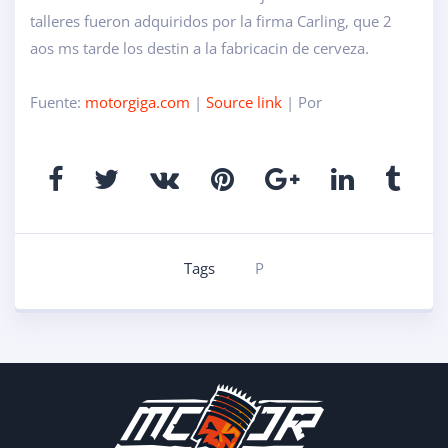
talleres fueron adquiridos por la firma Carling, que 2
aos ms tarde los destin a la fabricacin de cerveza.
Fuente:
motorgiga.com
|
Source link
| Por
Tags
P