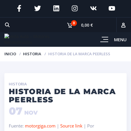
0
0,00 €
MENU
INICIO
HISTORIA
HISTORIA DE LA MARCA PEERLESS
HISTORIA
HISTORIA DE LA MARCA
PEERLESS
07
NOV
Fuente:
motorgiga.com
|
Source link
| Por