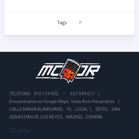
Tags
P
TELÉFONO: 910 114 922 – 657 599 617 |
Encuentranos en Google Maps: Veda Auto Recambios
|
CALLE MARIA BLANCHARD, 10, LOCAL 1, 28702, SAN
SEBASTIÁN DE LOS REYES, MADRID, ESPAÑA
MENU