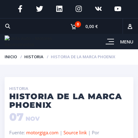
0
0,00 €
MENU
INICIO
HISTORIA
HISTORIA DE LA MARCA PHOENIX
HISTORIA
HISTORIA DE LA MARCA
PHOENIX
07
NOV
Fuente:
motorgiga.com
|
Source link
| Por