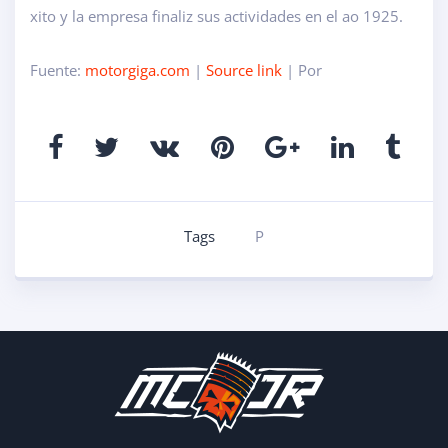
xito y la empresa finaliz sus actividades en el ao 1925.
Fuente:
motorgiga.com
|
Source link
| Por
Tags
P