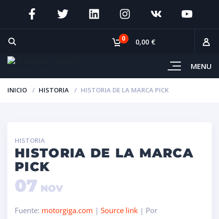
0
0,00 €
MENU
INICIO
HISTORIA
HISTORIA DE LA MARCA PICK
HISTORIA
HISTORIA DE LA MARCA
PICK
07
NOV
Fuente:
motorgiga.com
|
Source link
| Por