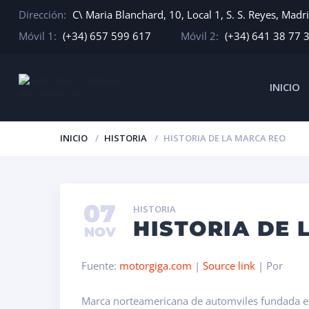
Dirección:
C\ Maria Blanchard, 10, Local 1, S. S. Reyes, Madr
Móvil 1:
(+34) 657 599 617
Móvil 2:
(+34) 641 38 77 
INICIO
INICIO
HISTORIA
HISTORIA DE LA MARCA REO
07
HISTORIA
HISTORIA DE 
NOV
Fuente:
motorgiga.com
|
Source link
| Por
Marca norteamericana de automviles fundada en 