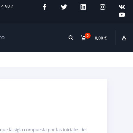
14 922
0
TO
0,00 €
e la sigla compuesta por las iniciales del