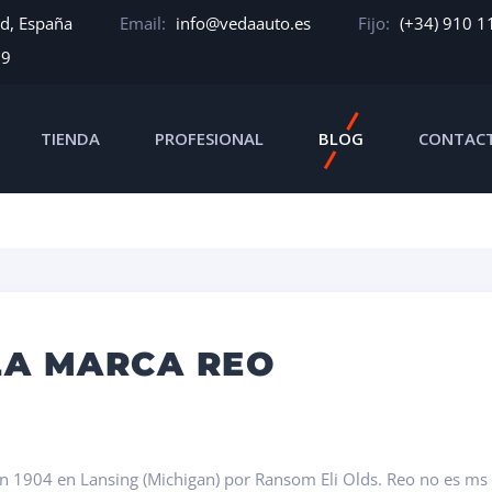
id, España
Email:
info@vedaauto.es
Fijo:
(+34) 910 1
39
TIENDA
PROFESIONAL
BLOG
CONTAC
LA MARCA REO
1904 en Lansing (Michigan) por Ransom Eli Olds. Reo no es ms qu