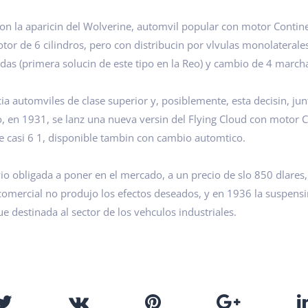
n la aparicin del Wolverine, automvil popular con motor Continent
tor de 6 cilindros, pero con distribucin por vlvulas monolaterale
das (primera solucin de este tipo en la Reo) y cambio de 4 march
acia automviles de clase superior y, posiblemente, esta decisin, ju
o, en 1931, se lanz una nueva versin del Flying Cloud con motor C
e casi 6 1, disponible tambin con cambio automtico.
o obligada a poner en el mercado, a un precio de slo 850 dlares, 
mercial no produjo los efectos deseados, y en 1936 la suspensin 
e destinada al sector de los vehculos industriales.