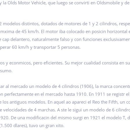
la Olds Motor Vehicle, que luego se convirti en Oldsmobile y de 
modelos distintos, dotados de motores de 1 y 2 cilindros, respe
mxima de 45 km/h. El motor iba colocado en posicin horizontal en
te cap delantero, naturalmente falso y con funciones exclusivament
uperar 60 km/h y transportar 5 personas.
los y econmicos, pero eficientes. Su mejor cualidad consista en 
nsumo.
ar al mercado un modelo de 4 cilindros (1906), la marca concentr
perfectamente en el mercado hasta 1910. En 1911 se registr el 
e los antiguos modelos. En aquel ao apareci el Reo the Fifth, un c
 velocidades de 4 marchas. A ste le sigui un modelo de 6 cilindro
920. De una modificacin del mismo surgi en 1921 el modelo T, de 
1.500 dlares), tuvo un gran xito.