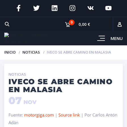
0
0,00 €
MENU
INICIO
NOTICIAS
IVECO SE ABRE CAMINO EN MALASIA
NOTICIAS
IVECO SE ABRE CAMINO
EN MALASIA
07
NOV
Fuente:
motorgiga.com
|
Source link
| Por Carlos Antón
Adán