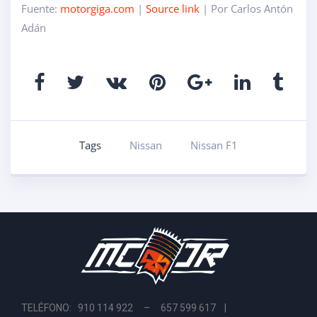
Fuente:
motorgiga.com
|
Source link
| Por Carlos Antón
Adán
Tags
Nissan
Nissan F1
TELÉFONO: 910 114 922 – 657 599 617 |