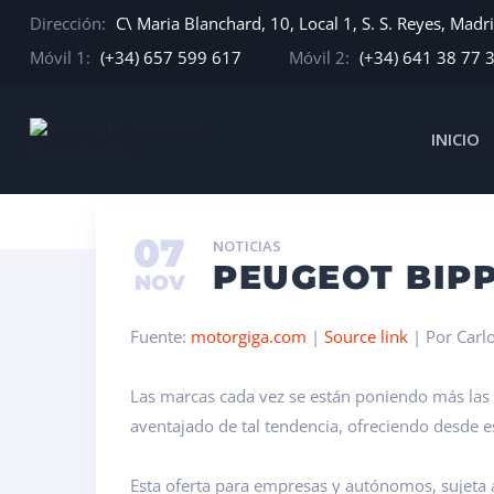
Dirección:
C\ Maria Blanchard, 10, Local 1, S. S. Reyes, Madr
Móvil 1:
(+34) 657 599 617
Móvil 2:
(+34) 641 38 77 
INICIO
INICIO
NOTICIAS
PEUGEOT BIPPER DESDE TAN SLO
07
NOTICIAS
PEUGEOT BIPP
NOV
Fuente:
motorgiga.com
|
Source link
| Por Carl
Las marcas cada vez se están poniendo más las pi
aventajado de tal tendencia, ofreciendo desde
Esta oferta para empresas y autónomos, sujeta a 