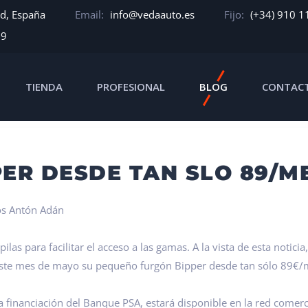
id, España
Email:
info@vedaauto.es
Fijo:
(+34) 910 1
39
TIENDA
PROFESIONAL
BLOG
CONTAC
 89/MES*
ER DESDE TAN SLO 89/M
os Antón Adán
las para facilitar el acceso a las gamas. A la vista de esta noti
 este mes de mayo su pequeño furgón Bipper desde tan sólo 89€/
financiación del Banque PSA, estará disponible en la red comercia