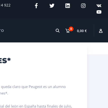
14 922
0
TO
0,00 €
ES*
cia, queda claro que Peugeot es un alumno
mes*.
l del león en España hasta finales de julio,