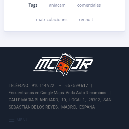
Tags
aniacam
comerciales
matriculaciones
renault
TELÉFONO: 910 114 922 – 657 599 617 |
Encuentranos en Google Maps: Veda Auto Recambios
|
CALLE MARIA BLANCHARD, 10, LOCAL 1, 28702, SAN
SEBASTIÁN DE LOS REYES, MADRID, ESPAÑA
MENU