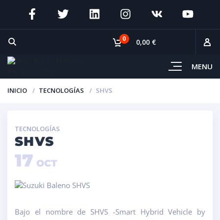
0
0,00 €
MENU
INICIO
TECNOLOGÍAS
SHVS
TECNOLOGÍAS
SHVS
17
OCT
Bajo el nombre de SHVS -Smart Hybrid Vehicle by