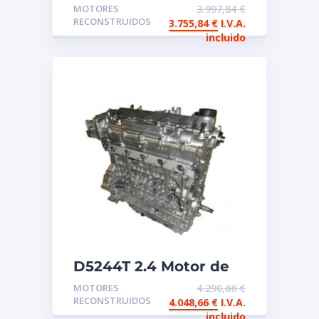
Motor reconstruido de
MOTORES
3.997,84
€
intercambio
RECONSTRUIDOS
3.755,84
€
I.V.A.
incluido
D5244T 2.4 Motor de
intercambio
MOTORES
4.290,66
€
reconstruido Volvo
RECONSTRUIDOS
4.048,66
€
I.V.A.
incluido