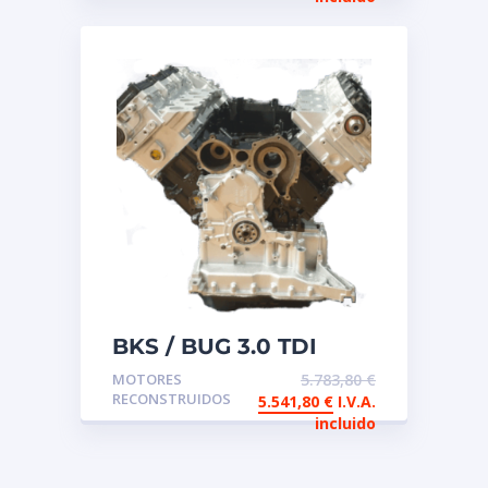
BKS / BUG 3.0 TDI
Motor de intercambio
MOTORES
5.783,80
€
reconstruido
RECONSTRUIDOS
5.541,80
€
I.V.A.
incluido