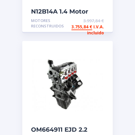
N12B14A 1.4 Motor
reconstruido de
MOTORES
3.997,84
€
intercambio
RECONSTRUIDOS
3.755,84
€
I.V.A.
incluido
OM664911 EJD 2.2