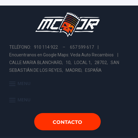
TELÉFONO: 910 114 922 – 657 599 617 |
Encuentranos en Google Maps: Veda Auto Recambios
|
CALLE MARIA BLANCHARD, 10, LOCAL 1, 28702, SAN
SEBASTIÁN DE LOS REYES, MADRID, ESPAÑA
MENU
MENU
CONTACTO