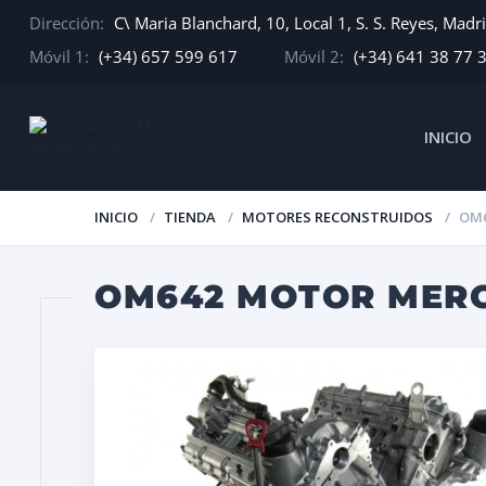
Dirección:
C\ Maria Blanchard, 10, Local 1, S. S. Reyes, Madr
Móvil 1:
(+34) 657 599 617
Móvil 2:
(+34) 641 38 77 
INICIO
INICIO
TIENDA
MOTORES RECONSTRUIDOS
OM6
OM642 MOTOR MERC