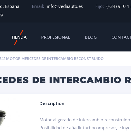
id, España
Email:
info@vedaauto.es
Fijo:
(+34) 910 1
39
TIENDA
PROFESIONAL
BLOG
CONTAC
42 MOTOR MERCEDES DE INTERCAMBIO RECONSTRUIDO
EDES DE INTERCAMBIO 
Description
Motor aligerado de intercambio reconstruid
Posibilidad de añadir turbocompresor, e iny