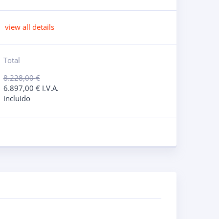
view all details
Total
8.228,00
€
6.897,00
€
I.V.A.
incluido