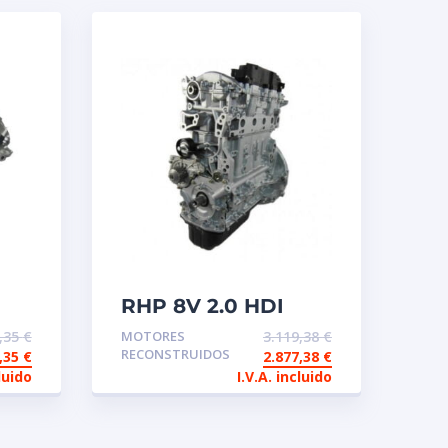
RHP 8V 2.0 HDI
Motor de
8,35
€
MOTORES
3.119,38
€
intercambio
RECONSTRUIDOS
6,35
€
2.877,38
€
reconstruido
luido
I.V.A. incluido