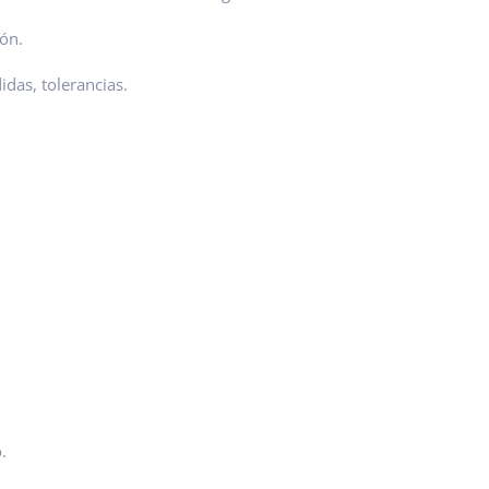
ón.
das, tolerancias.
.