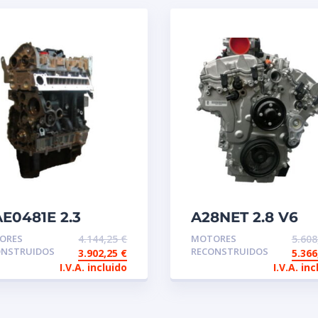
AE0481E 2.3
A28NET 2.8 V6
tor de
Motor de
ORES
4.144,25
€
MOTORES
5.60
tercambio
intercambio
ONSTRUIDOS
RECONSTRUIDOS
3.902,25
€
5.36
construido IVECO
aligerado
I.V.A. incluido
I.V.A. inc