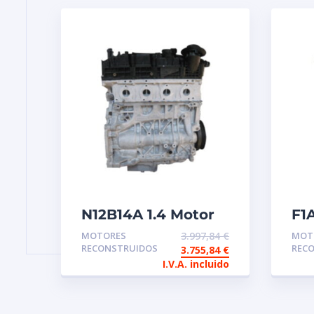
N12B14A 1.4 Motor
F1
reconstruido de
Mo
MOTORES
3.997,84
€
MOT
intercambio
in
RECONSTRUIDOS
REC
3.755,84
€
re
I.V.A. incluido