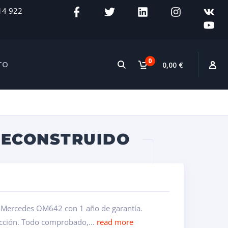
14 922
0
TO
0,00 €
RECONSTRUIDO
o Mercedes OM642 con 1 año de garantía.
ección. Todo comprobado,...
read more