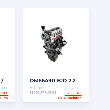
 /
OM664911 EJD 2.2
Motor reconstruido
9,38
€
MOTORES
3.997,84
€
de intercambio
RECONSTRUIDOS
7,38
€
3.755,84
€
luido
I.V.A. incluido