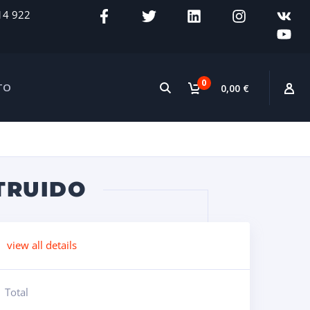
14 922
0
TO
0,00 €
TRUIDO
view all details
Total