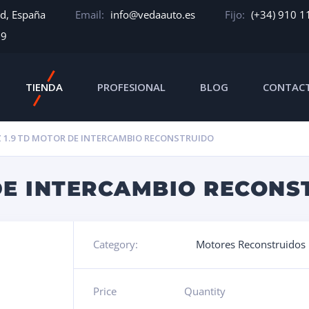
id, España
Email:
info@vedaauto.es
Fijo:
(+34) 910 1
39
TIENDA
PROFESIONAL
BLOG
CONTAC
 1.9 TD MOTOR DE INTERCAMBIO RECONSTRUIDO
DE INTERCAMBIO RECONS
Category:
Motores Reconstruidos
Price
Quantity