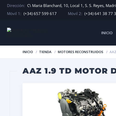
Dirección:
C\ Maria Blanchard, 10, Local 1, S. S. Reyes, Madr
Móvil 1:
(+34) 657 599 617
Móvil 2:
(+34) 641 38 77 
INICIO
INICIO
TIENDA
MOTORES RECONSTRUIDOS
AAZ
AAZ 1.9 TD MOTOR 