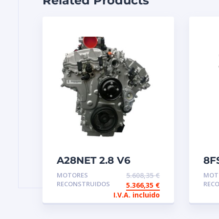
Related Products
A28NET 2.8 V6
8F
Motor de
re
MOTORES
5.608,35
€
MOT
intercambio
in
RECONSTRUIDOS
REC
5.366,35
€
aligerado
I.V.A. incluido