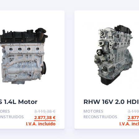
S 1.4L Motor
RHW 16V 2.0 HDI
construido de
JTD Motor de
ORES
3.119,38
€
MOTORES
3.11
tercambio
intercambio
ONSTRUIDOS
RECONSTRUIDOS
2.877,38
€
2.87
reconstruido
I.V.A. incluido
I.V.A. inc