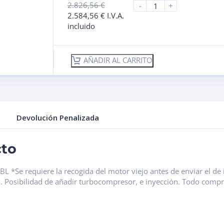
2.826,56
€
-
+
2.584,56
€
I.V.A.
incluido
AÑADIR AL CARRITO
Devolución Penalizada
cto
L *Se requiere la recogida del motor viejo antes de enviar el d
do. Posibilidad de añadir turbocompresor, e inyección. Todo comp