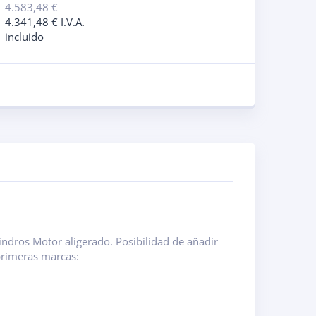
4.583,48
€
4.341,48
€
I.V.A.
incluido
indros Motor aligerado. Posibilidad de añadir
primeras marcas: