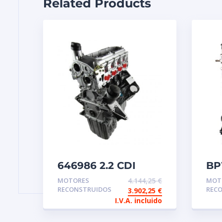
Related Products
646986 2.2 CDI
BP
Motor de
8V
MOTORES
4.144,25
€
MOT
intercambio
in
RECONSTRUIDOS
REC
3.902,25
€
reconstruido
re
I.V.A. incluido
Mercedes Sprinter