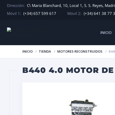
Dirección:
C\ Maria Blanchard, 10, Local 1, S. S. Reyes, Madr
Móvil 1:
(+34) 657 599 617
Móvil 2:
(+34) 641 38 77 
INICIO
INICIO
TIENDA
MOTORES RECONSTRUIDOS
B44
B440 4.0 MOTOR D