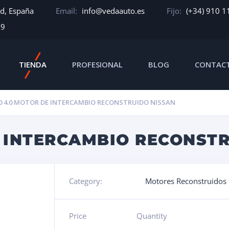
id, España
Email:
info@vedaauto.es
Fijo:
(+34) 910 1
39
TIENDA
PROFESIONAL
BLOG
CONTAC
0 4.0 MOTOR DE INTERCAMBIO RECONSTRUIDO NISSAN
E INTERCAMBIO RECONST
Category:
Motores Reconstruidos
Price
Quantity