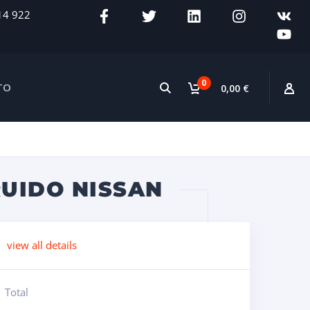
14 922
0
TO
0,00 €
RUIDO NISSAN
view all details
Total