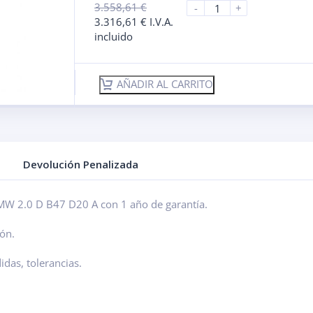
3.558,61
€
-
+
3.316,61
€
I.V.A.
incluido
AÑADIR AL CARRITO
Devolución Penalizada
MW 2.0 D B47 D20 A con 1 año de garantía.
ón.
das, tolerancias.