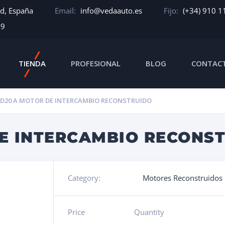
id, España
Email:
info@vedaauto.es
Fijo:
(+34) 910 1
39
TIENDA
PROFESIONAL
BLOG
CONTAC
 D20 A MOTOR DE INTERCAMBIO RECONSTRUIDO
DE INTERCAMBIO RECONS
Category:
Motores Reconstruidos
Price
Quantity