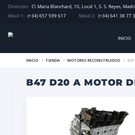
Dirección:
C\ Maria Blanchard, 10, Local 1, S. S. Reyes, Madr
Móvil 1:
(+34) 657 599 617
Móvil 2:
(+34) 641 38 77 
INICIO
INICIO
TIENDA
MOTORES RECONSTRUIDOS
B47
B47 D20 A MOTOR 