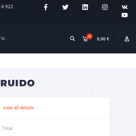
14 922
0
TO
0,00 €
TRUIDO
view all details
Total