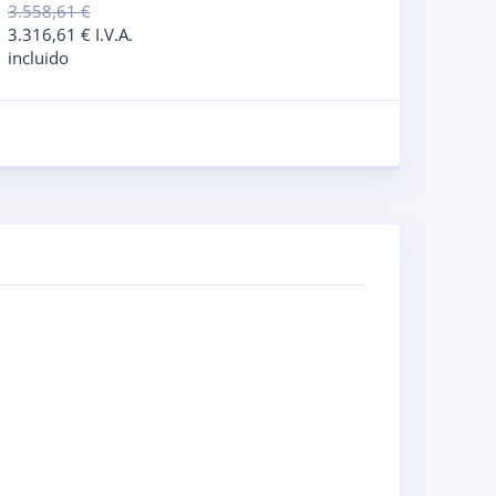
3.558,61
€
3.316,61
€
I.V.A.
incluido