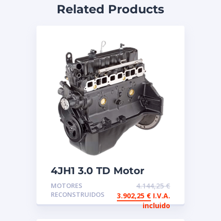
Related Products
4JH1 3.0 TD Motor
reconstruido de
MOTORES
4.144,25
€
intercambio Isuzu
RECONSTRUIDOS
3.902,25
€
I.V.A.
incluido