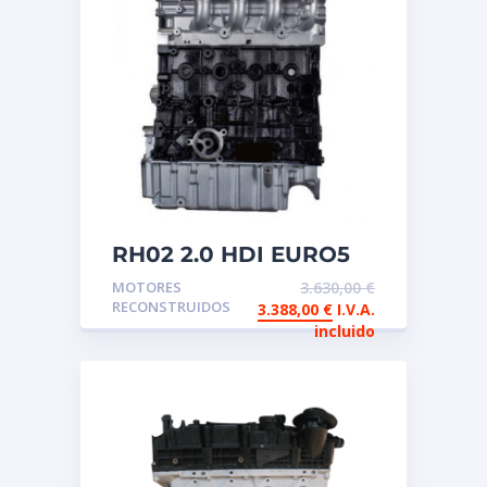
RH02 2.0 HDI EURO5
Motor reconstruido de
MOTORES
3.630,00
€
intercambio
RECONSTRUIDOS
3.388,00
€
I.V.A.
incluido