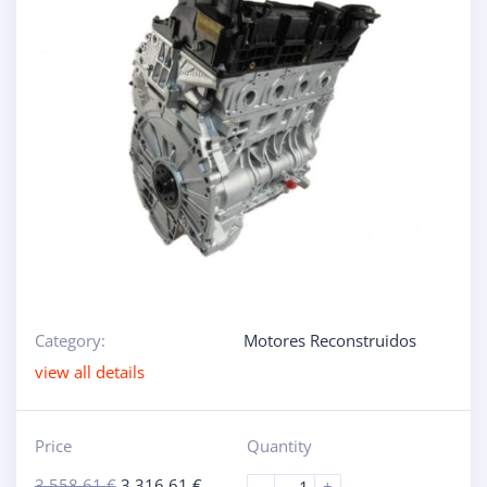
Category:
Motores Reconstruidos
view all details
Price
Quantity
3.558,61
€
3.316,61
€
-
+