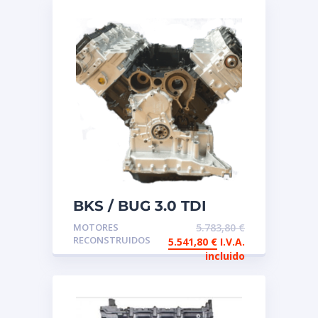
BKS / BUG 3.0 TDI
Motor de intercambio
MOTORES
5.783,80
€
reconstruido
RECONSTRUIDOS
5.541,80
€
I.V.A.
incluido