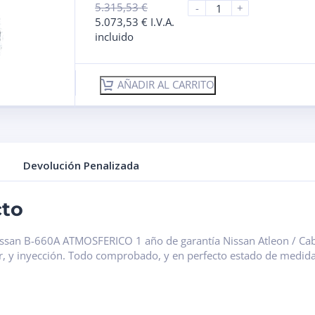
5.315,53
€
-
+
5.073,53
€
I.V.A.
incluido
AÑADIR AL CARRITO
Devolución Penalizada
cto
issan B-660A ATMOSFERICO 1 año de garantía Nissan Atleon / Cab
r, y inyección. Todo comprobado, y en perfecto estado de medid