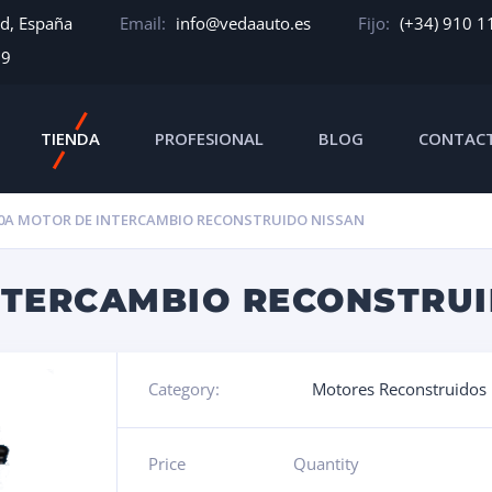
id, España
Email:
info@vedaauto.es
Fijo:
(+34) 910 1
39
TIENDA
PROFESIONAL
BLOG
CONTAC
0A MOTOR DE INTERCAMBIO RECONSTRUIDO NISSAN
NTERCAMBIO RECONSTRUI
Category:
Motores Reconstruidos
Price
Quantity