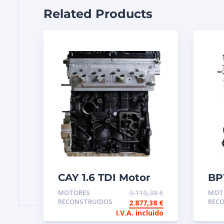
Related Products
CAY 1.6 TDI Motor
BP
de intercambio
8V
MOTORES
3.119,38
€
MOT
reconstruido
in
RECONSTRUIDOS
REC
2.877,38
€
re
I.V.A. incluido