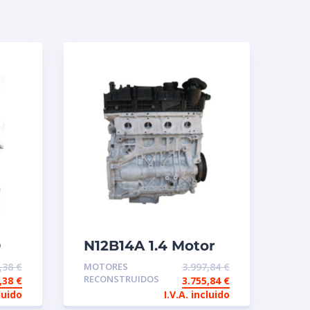
D
N12B14A 1.4 Motor
reconstruido de
9,38
€
MOTORES
3.997,84
€
intercambio
RECONSTRUIDOS
7,38
€
3.755,84
€
luido
I.V.A. incluido