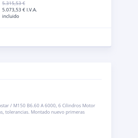
5.315,53
€
5.073,53
€
I.V.A.
incluido
star / M150 B6.60 A 6000, 6 Cilindros Motor
as, tolerancias. Montado nuevo primeras