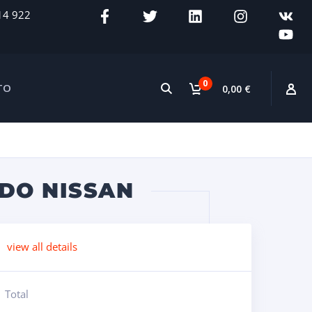
14 922
0
TO
0,00 €
DO NISSAN
view all details
Total