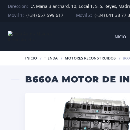
Dirección:
C\ Maria Blanchard, 10, Local 1, S. S. Reyes, Madr
Móvil 1:
(+34) 657 599 617
Móvil 2:
(+34) 641 38 77 
INICIO
INICIO
TIENDA
MOTORES RECONSTRUIDOS
B66
B660A MOTOR DE I