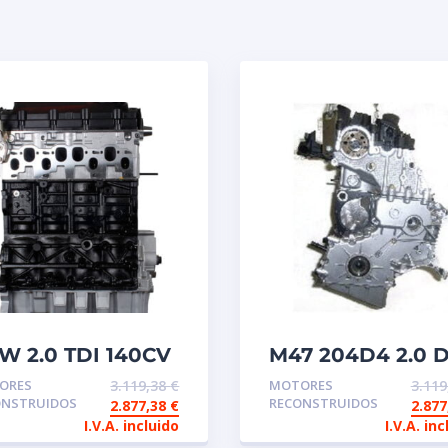
W 2.0 TDI 140CV
M47 204D4 2.0 
 Motor de
BMW Motor
ORES
3.119,38
€
MOTORES
3.11
tercambio
reconstruido de
ONSTRUIDOS
RECONSTRUIDOS
2.877,38
€
2.87
construido
intercambio
I.V.A. incluido
I.V.A. inc