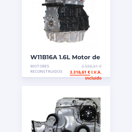
W11B16A 1.6L Motor de
intercambio
MOTORES
3.558,61
€
reconstruido Mini
RECONSTRUIDOS
3.316,61
€
I.V.A.
incluido