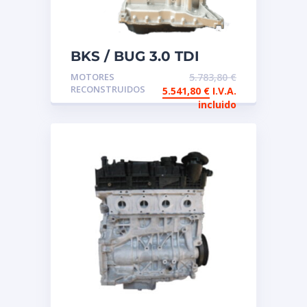
BKS / BUG 3.0 TDI
Motor de intercambio
MOTORES
5.783,80
€
reconstruido
RECONSTRUIDOS
5.541,80
€
I.V.A.
incluido