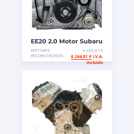
EE20 2.0 Motor Subaru
Boxer reconstruido de
MOTORES
6.486,81
€
intercambio
RECONSTRUIDOS
6.244,81
€
I.V.A.
incluido