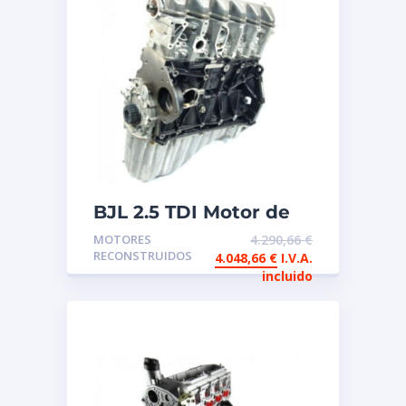
BJL 2.5 TDI Motor de
intercambio
MOTORES
4.290,66
€
reconstruido
RECONSTRUIDOS
4.048,66
€
I.V.A.
incluido