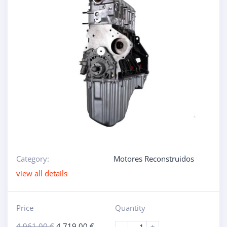
Category:
Motores Reconstruidos
view all details
Price
Quantity
4.961,00
€
4.719,00
€
-
+