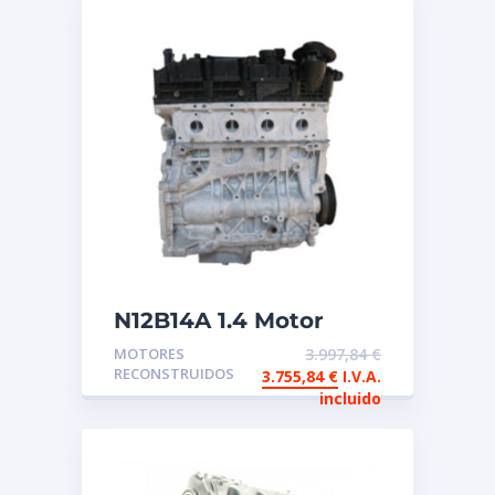
N12B14A 1.4 Motor
reconstruido de
MOTORES
3.997,84
€
intercambio
RECONSTRUIDOS
3.755,84
€
I.V.A.
incluido