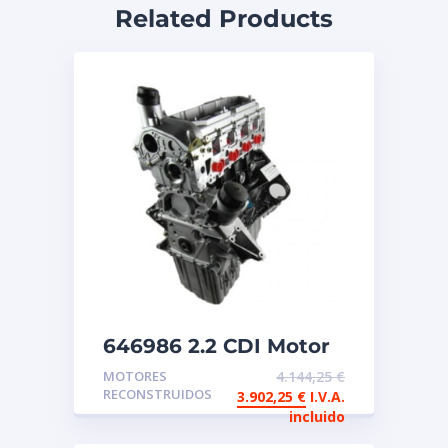
Related Products
646986 2.2 CDI Motor
de intercambio
MOTORES
4.144,25
€
reconstruido
RECONSTRUIDOS
3.902,25
€
I.V.A.
Mercedes Sprinter
incluido