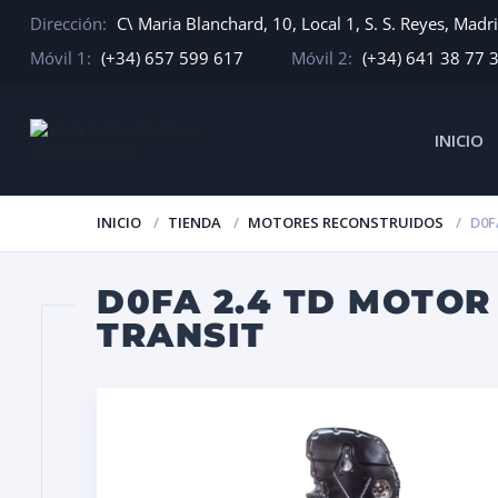
Dirección:
C\ Maria Blanchard, 10, Local 1, S. S. Reyes, Madr
Móvil 1:
(+34) 657 599 617
Móvil 2:
(+34) 641 38 77 
INICIO
INICIO
TIENDA
MOTORES RECONSTRUIDOS
D0F
D0FA 2.4 TD MOTO
TRANSIT