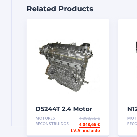
Related Products
D5244T 2.4 Motor
N1
de intercambio
re
MOTORES
4.290,66
€
MOT
reconstruido Volvo
in
RECONSTRUIDOS
REC
4.048,66
€
I.V.A. incluido