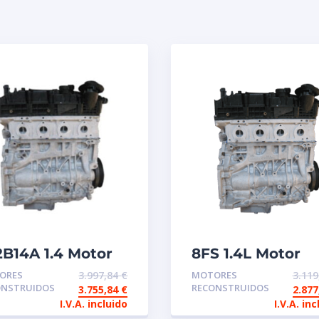
2B14A 1.4 Motor
8FS 1.4L Motor
construido de
reconstruido de
ORES
3.997,84
€
MOTORES
3.11
tercambio
intercambio
ONSTRUIDOS
RECONSTRUIDOS
3.755,84
€
2.87
I.V.A. incluido
I.V.A. inc