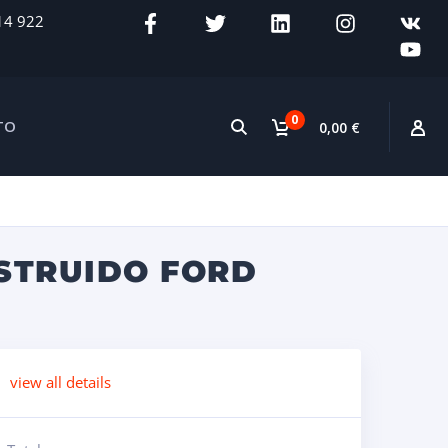
14 922
0
TO
0,00 €
NSTRUIDO FORD
view all details