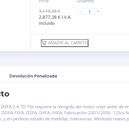
Price
Quantity
3.119,38
€
-
+
2.877,38
€
I.V.A.
incluido
AÑADIR AL CARRITO
Devolución Penalizada
cto
 D0FA 2.4 TD *Se requiere la recogida del motor viejo antes de e
A / DOFA FXFA, D2FA, D4FA, F4FA, Fabricación 2001/2006. 125cv Mo
 y en perfecto estado de medidas, tolerancias. Montado nuevo 