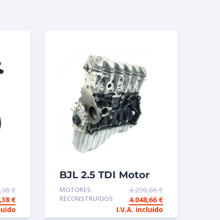
BJL 2.5 TDI Motor
de intercambio
9,38
€
MOTORES
4.290,66
€
reconstruido
RECONSTRUIDOS
7,38
€
4.048,66
€
luido
I.V.A. incluido