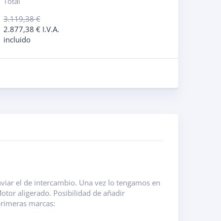
Total
3.119,38
€
2.877,38
€
I.V.A.
incluido
nviar el de intercambio. Una vez lo tengamos en
tor aligerado. Posibilidad de añadir
primeras marcas: