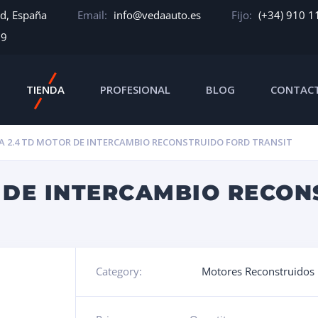
id, España
Email:
info@vedaauto.es
Fijo:
(+34) 910 1
39
TIENDA
PROFESIONAL
BLOG
CONTAC
A 2.4 TD MOTOR DE INTERCAMBIO RECONSTRUIDO FORD TRANSIT
R DE INTERCAMBIO RECO
Category:
Motores Reconstruidos