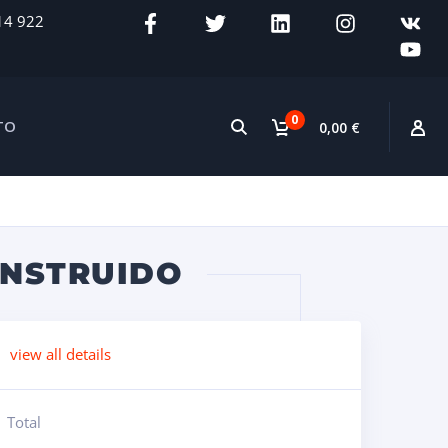
14 922
0
TO
0,00 €
ONSTRUIDO
view all details
Total