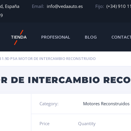
id, España
Email:
info@vedaauto.es
Fijo:
(+34) 910 1
39
TIENDA
PROFESIONAL
BLOG
CONTAC
 1.9D PSA MOTOR DE INTERCAMBIO RECONSTRUIDO
OR DE INTERCAMBIO REC
Category:
Motores Reconstruidos
Price
Quantity