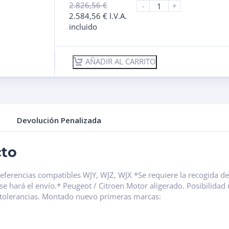
2.826,56
€
-
+
2.584,56
€
I.V.A.
incluido
AÑADIR AL CARRITO
Devolución Penalizada
cto
erencias compatibles WJY, WJZ, WJX *Se requiere la recogida del 
se hará el envío.* Peugeot / Citroen Motor aligerado. Posibilida
tolerancias. Montado nuevo primeras marcas: