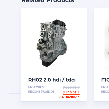
Related Products
RH02 2.0 hdi / tdci
F1
Euro5 Motor
MO
MOTORES
3.558,61
€
MOT
reconstruido
IN
RECONSTRUIDOS
REC
3.316,61
€
IV
I.V.A. incluido