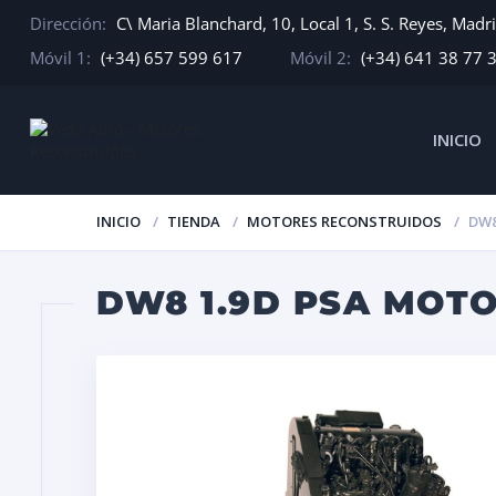
Dirección:
C\ Maria Blanchard, 10, Local 1, S. S. Reyes, Madr
Móvil 1:
(+34) 657 599 617
Móvil 2:
(+34) 641 38 77 
INICIO
INICIO
TIENDA
MOTORES RECONSTRUIDOS
DW8
DW8 1.9D PSA MOT