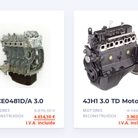
CE0481D/A 3.0
4JH1 3.0 TD Moto
TOR DE
reconstruido de
ORES
4.876,30
€
MOTORES
4.14
TERCAMBIO
intercambio Isu
ONSTRUIDOS
RECONSTRUIDOS
4.634,30
€
3.90
ECO
I.V.A. incluido
I.V.A. inc