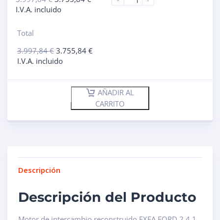
I.V.A. incluido
Total
3.997,84
€
3.755,84
€
I.V.A. incluido
AÑADIR AL
CARRITO
Descripción
Descripción del Producto
Motor de intercambio reconstruido FXFA FORD 2.4 1