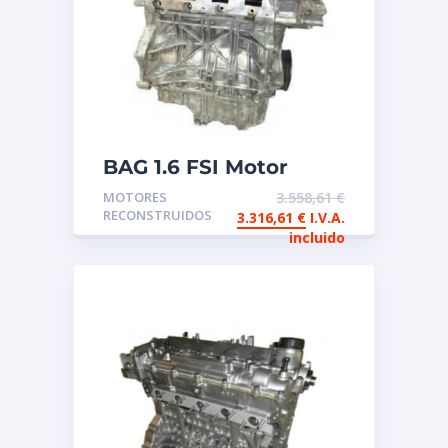
BAG 1.6 FSI Motor
reconstruido de
MOTORES
3.558,61
€
intercambio
RECONSTRUIDOS
3.316,61
€
I.V.A.
incluido