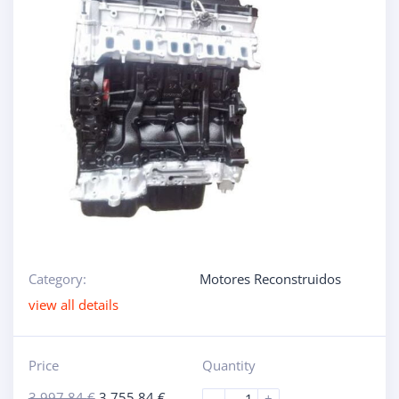
Category:
Motores Reconstruidos
view all details
Price
Quantity
3.997,84
€
3.755,84
€
-
+