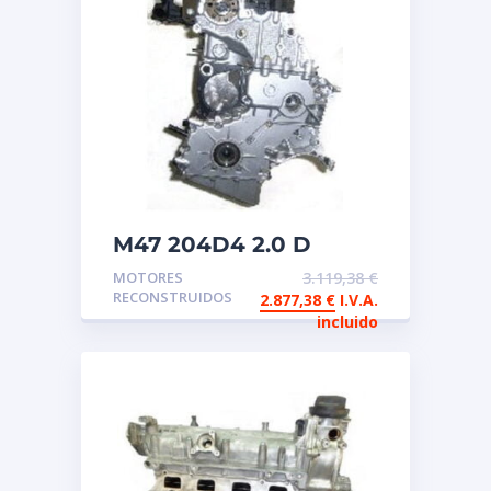
M47 204D4 2.0 D
BMW Motor
MOTORES
3.119,38
€
reconstruido de
RECONSTRUIDOS
2.877,38
€
I.V.A.
intercambio
incluido