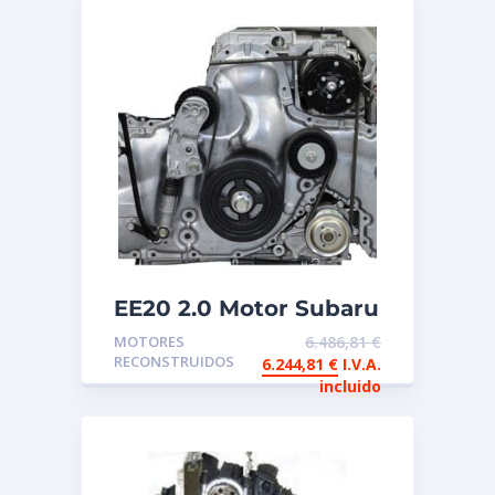
EE20 2.0 Motor Subaru
Boxer reconstruido de
MOTORES
6.486,81
€
intercambio
RECONSTRUIDOS
6.244,81
€
I.V.A.
incluido