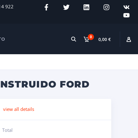
14 922
0
TO
0,00 €
ONSTRUIDO FORD
view all details
Total