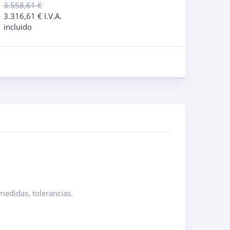
3.558,61
€
3.316,61
€
I.V.A.
incluido
medidas, tolerancias.