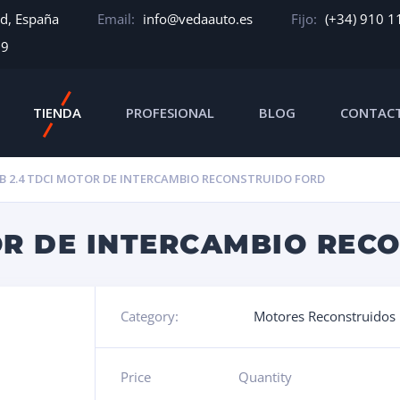
id, España
Email:
info@vedaauto.es
Fijo:
(+34) 910 1
39
TIENDA
PROFESIONAL
BLOG
CONTAC
B 2.4 TDCI MOTOR DE INTERCAMBIO RECONSTRUIDO FORD
OR DE INTERCAMBIO REC
Category:
Motores Reconstruidos
Price
Quantity