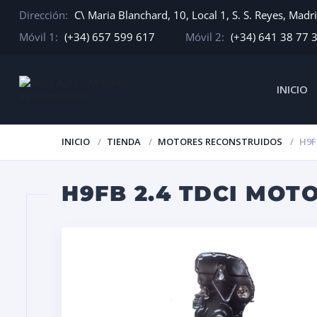
Dirección:
C\ Maria Blanchard, 10, Local 1, S. S. Reyes, Madr
Móvil 1:
(+34) 657 599 617
Móvil 2:
(+34) 641 38 77 
INICIO
INICIO
TIENDA
MOTORES RECONSTRUIDOS
H9F
H9FB 2.4 TDCI MOT