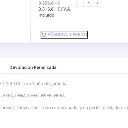
3.558,61
€
-
+
3.316,61
€
I.V.A.
incluido
AÑADIR AL CARRITO
Devolución Penalizada
T 2.4 TDCI con 1 año de garantía.
FC, FXFA, PHFA, PHFC, H9FB, H9FA
mpresor, e inyección. Todo comprobado, y en perfecto estado de 