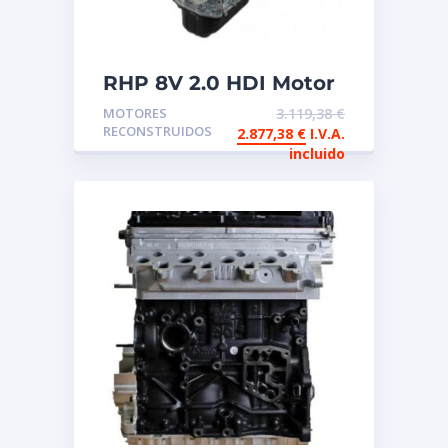
RHP 8V 2.0 HDI Motor
de intercambio
MOTORES
3.119,38
€
reconstruido
RECONSTRUIDOS
2.877,38
€
I.V.A.
incluido