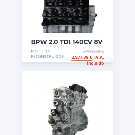
BPW 2.0 TDI 140CV 8V
Motor de intercambio
MOTORES
3.119,38
€
reconstruido
RECONSTRUIDOS
2.877,38
€
I.V.A.
incluido