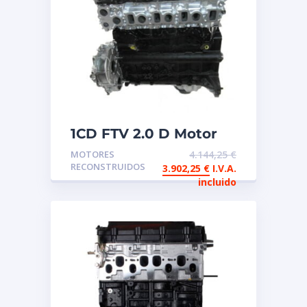
1CD FTV 2.0 D Motor
de intercambio
MOTORES
4.144,25
€
reconstruido TOYOTA
RECONSTRUIDOS
3.902,25
€
I.V.A.
incluido