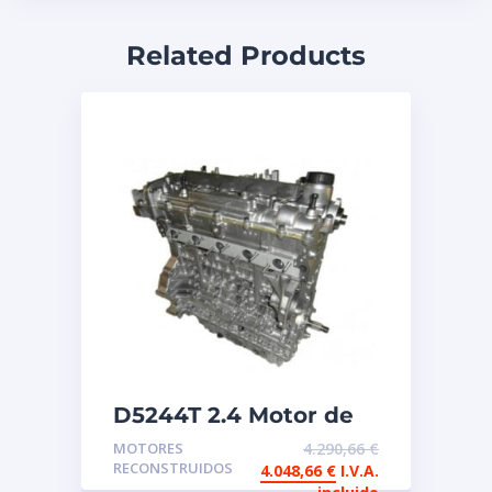
Related Products
D5244T 2.4 Motor de
intercambio
MOTORES
4.290,66
€
reconstruido Volvo
RECONSTRUIDOS
4.048,66
€
I.V.A.