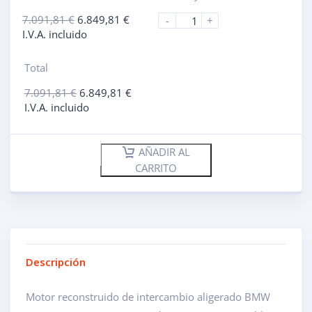
7.091,81
€
6.849,81
€
-
+
I.V.A. incluido
Total
7.091,81
€
6.849,81
€
I.V.A. incluido
AÑADIR AL
CARRITO
Descripción
Motor reconstruido de intercambio aligerado BMW