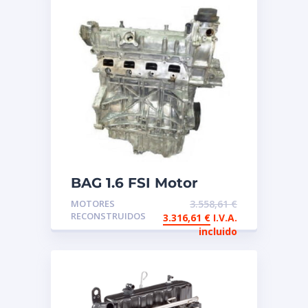
BAG 1.6 FSI Motor
reconstruido de
MOTORES
3.558,61
€
intercambio
RECONSTRUIDOS
3.316,61
€
I.V.A.
incluido