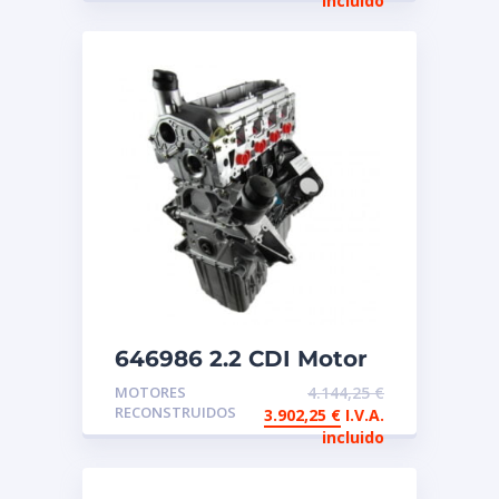
incluido
646986 2.2 CDI Motor
de intercambio
MOTORES
4.144,25
€
reconstruido
RECONSTRUIDOS
3.902,25
€
I.V.A.
Mercedes Sprinter
incluido