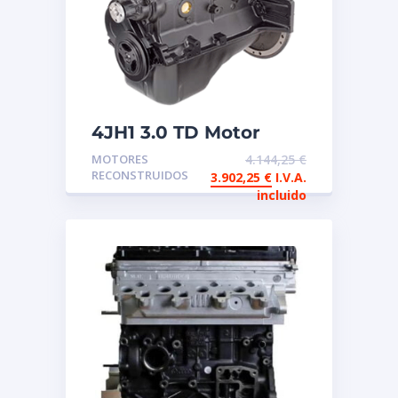
4JH1 3.0 TD Motor
reconstruido de
MOTORES
4.144,25
€
intercambio Isuzu
RECONSTRUIDOS
3.902,25
€
I.V.A.
incluido