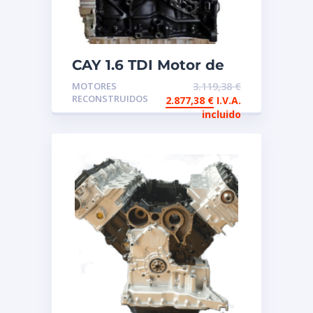
CAY 1.6 TDI Motor de
intercambio
MOTORES
3.119,38
€
reconstruido
RECONSTRUIDOS
2.877,38
€
I.V.A.
incluido