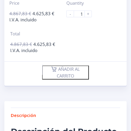
Price
Quantity
4.867,83
€
4.625,83
€
-
+
I.V.A. incluido
Total
4.867,83
€
4.625,83
€
I.V.A. incluido
AÑADIR AL
CARRITO
Descripción