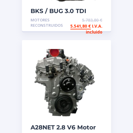
BKS / BUG 3.0 TDI
Motor de intercambio
MOTORES
5.783,80
€
reconstruido
RECONSTRUIDOS
5.541,80
€
I.V.A.
incluido
A28NET 2.8 V6 Motor