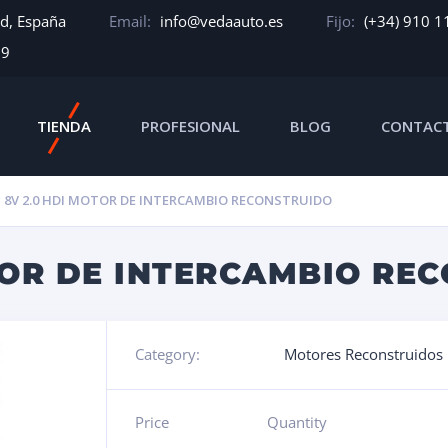
id, España
Email:
info@vedaauto.es
Fijo:
(+34) 910 1
39
TIENDA
PROFESIONAL
BLOG
CONTAC
 8V 2.0 HDI MOTOR DE INTERCAMBIO RECONSTRUIDO
TOR DE INTERCAMBIO RE
Category:
Motores Reconstruidos
Price
Quantity