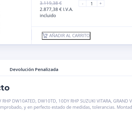
3.119,38
€
-
+
2.877,38
€
I.V.A.
incluido
AÑADIR AL CARRITO
Devolución Penalizada
cto
7CV RHP DW10ATED, DW10TD, 10DY RHP SUZUKI VITARA, GRAND VI
omprobado, y en perfecto estado de medidas, tolerancias. Monta