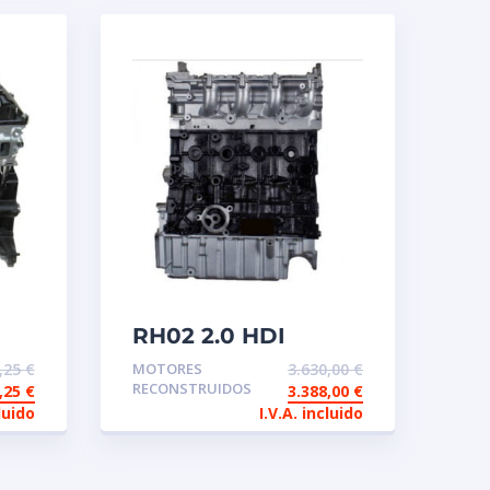
RH02 2.0 HDI
EURO5 Motor
4,25
€
MOTORES
3.630,00
€
reconstruido de
RECONSTRUIDOS
2,25
€
3.388,00
€
intercambio
luido
I.V.A. incluido