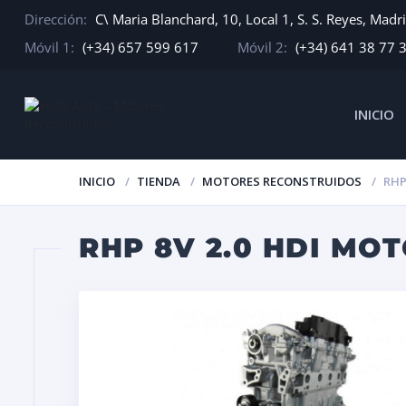
Dirección:
C\ Maria Blanchard, 10, Local 1, S. S. Reyes, Madr
Móvil 1:
(+34) 657 599 617
Móvil 2:
(+34) 641 38 77 
INICIO
INICIO
TIENDA
MOTORES RECONSTRUIDOS
RHP
RHP 8V 2.0 HDI MO