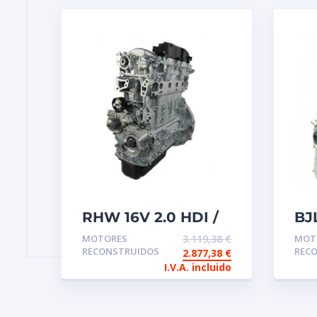
RHW 16V 2.0 HDI /
BJ
JTD Motor de
de
MOTORES
3.119,38
€
MOT
intercambio
re
RECONSTRUIDOS
REC
2.877,38
€
reconstruido
I.V.A. incluido