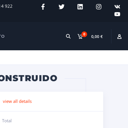
14 922
0
TO
0,00 €
CONSTRUIDO
view all details
Total