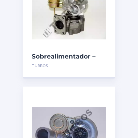
Sobrealimentador –
TURBO’S HOET –
TURBOS
1100136