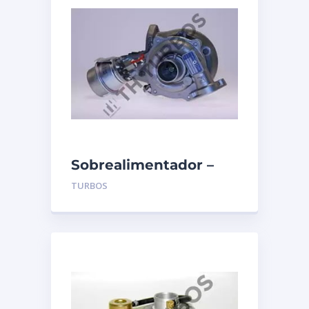
Sobrealimentador –
TURBO’S HOET –
TURBOS
1103661