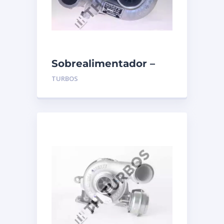
Sobrealimentador –
TURBO’S HOET –
TURBOS
1100119