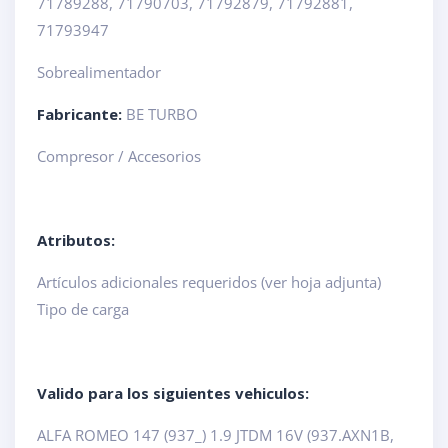
71789288, 71790703, 71792879, 71792881,
71793947
Sobrealimentador
Fabricante:
BE TURBO
Compresor / Accesorios
Atributos:
Artículos adicionales requeridos (ver hoja adjunta)
Tipo de carga
Valido para los siguientes vehiculos:
ALFA ROMEO 147 (937_) 1.9 JTDM 16V (937.AXN1B,