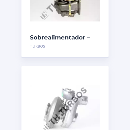
Sobrealimentador –
TURBO’S HOET –
TURBOS
1100085