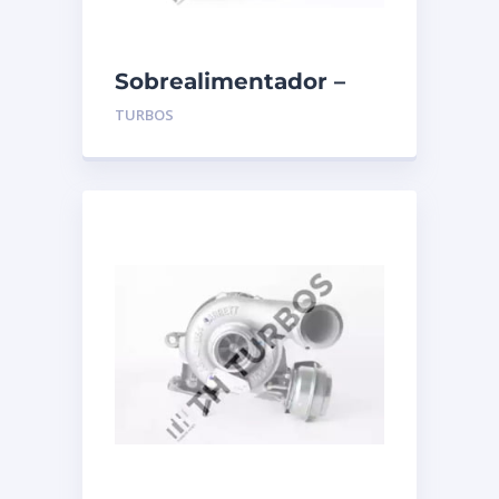
Sobrealimentador –
TURBO’S HOET –
TURBOS
1104062