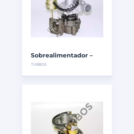
Sobrealimentador –
TURBO’S HOET –
TURBOS
1102082