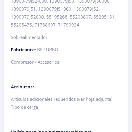
13900-79J52-000, 1390079J50, 1390079J50000,
1390079J51, 1390079J51000, 1390079J52,
1390079J52000, 55195268, 55200807, 55205181,
55205475, 71788697, 71790934
Sobrealimentador
Fabricante:
BE TURBO
Compresor / Accesorios
Atributos:
Artículos adicionales requeridos (ver hoja adjunta)
Tipo de carga
Valido para los siguientes vehiculos: