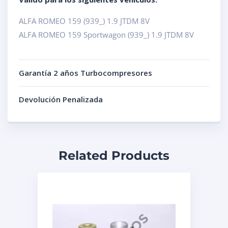
ALFA ROMEO 159 (939_) 1.9 JTDM 8V
ALFA ROMEO 159 Sportwagon (939_) 1.9 JTDM 8V
Garantía 2 años Turbocompresores
Devolución Penalizada
Related Products