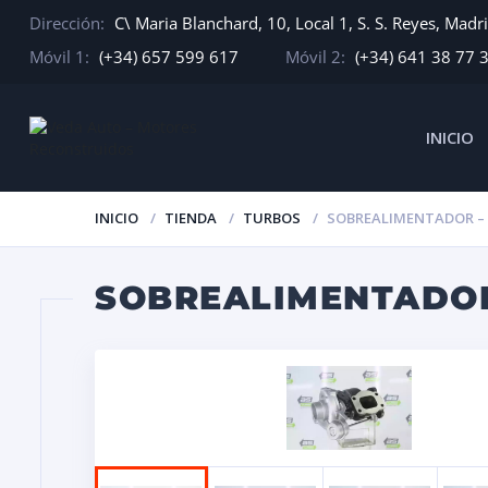
Dirección:
C\ Maria Blanchard, 10, Local 1, S. S. Reyes, Madr
Móvil 1:
(+34) 657 599 617
Móvil 2:
(+34) 641 38 77 
INICIO
INICIO
TIENDA
TURBOS
SOBREALIMENTADOR – D
SOBREALIMENTADOR 