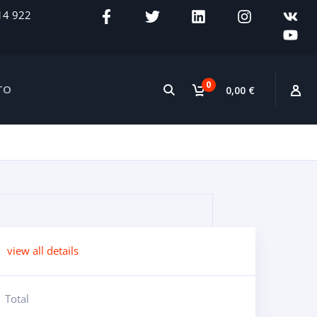
14 922
0
TO
0,00 €
view all details
Total