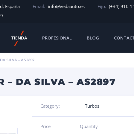
id, España
Email:
info@vedaauto.es
Fijo:
(+34) 910 1
39
TIENDA
PROFESIONAL
BLOG
CONTAC
A SILVA – AS2897
– DA SILVA – AS2897
Category:
Turbos
Price
Quantity