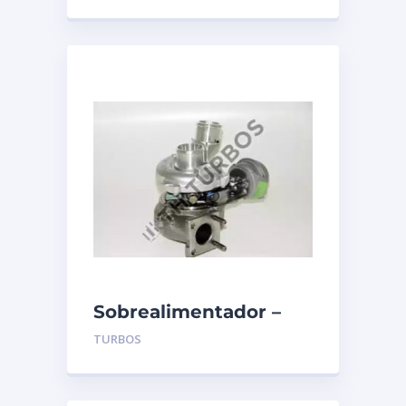
Sobrealimentador –
TURBO’S HOET –
TURBOS
1103273