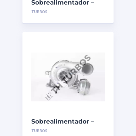
Sobrealimentador –
TURBO’S HOET –
TURBOS
1100088
Sobrealimentador –
TURBO’S HOET –
TURBOS
1103992