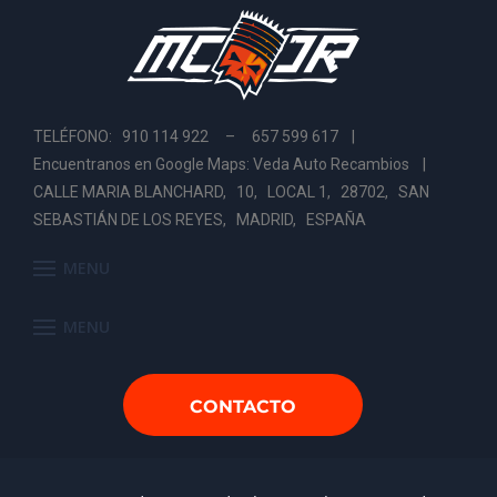
TELÉFONO: 910 114 922 – 657 599 617 |
Encuentranos en Google Maps: Veda Auto Recambios
|
CALLE MARIA BLANCHARD, 10, LOCAL 1, 28702, SAN
SEBASTIÁN DE LOS REYES, MADRID, ESPAÑA
MENU
MENU
CONTACTO