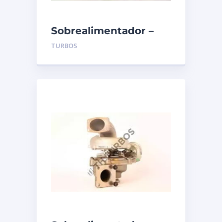
Sobrealimentador –
TURBO’S HOET –
TURBOS
1100227