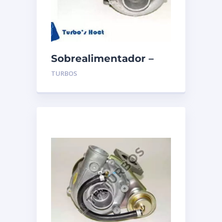
Sobrealimentador –
TURBO’S HOET –
TURBOS
1100068