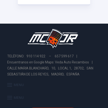
TELÉFONO: 910 114 922 – 657 599 617 |
Encuentranos en Google Maps: Veda Auto Recambios
|
CALLE MARIA BLANCHARD, 10, LOCAL 1, 28702, SAN
SEBASTIÁN DE LOS REYES, MADRID, ESPAÑA
MENU
MENU