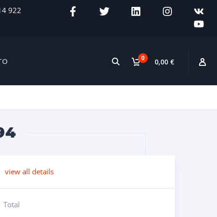
14 922
0
TO
0,00 €
94
view all details
Total