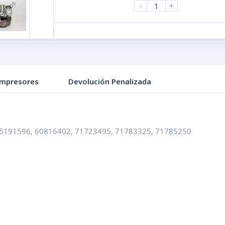
-
+
ompresores
Devolución Penalizada
5191596, 60816402, 71723495, 71783325, 71785250