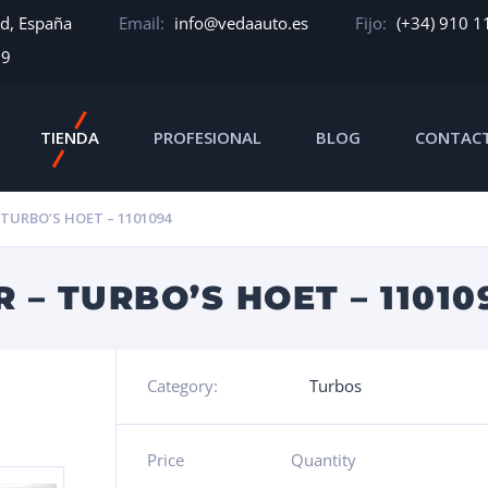
id, España
Email:
info@vedaauto.es
Fijo:
(+34) 910 1
39
TIENDA
PROFESIONAL
BLOG
CONTAC
TURBO’S HOET – 1101094
– TURBO’S HOET – 11010
Category:
Turbos
Price
Quantity