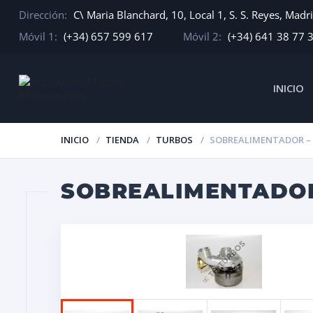
Dirección:
C\ Maria Blanchard, 10, Local 1, S. S. Reyes, Madr
Móvil 1:
(+34) 657 599 617
Móvil 2:
(+34) 641 38 77 
INICIO
INICIO
TIENDA
TURBOS
SOBREALIMENTADOR – 
SOBREALIMENTADOR 