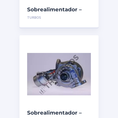
Sobrealimentador –
TURBO’S HOET –
TURBOS
1103273
Sobrealimentador –