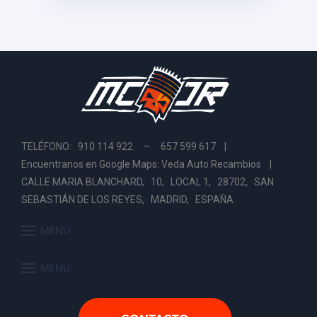
TELÉFONO: 910 114 922 – 657 599 617 |
Encuentranos en Google Maps: Veda Auto Recambios
|
CALLE MARIA BLANCHARD, 10, LOCAL 1, 28702, SAN
SEBASTIÁN DE LOS REYES, MADRID, ESPAÑA
MENU
MENU