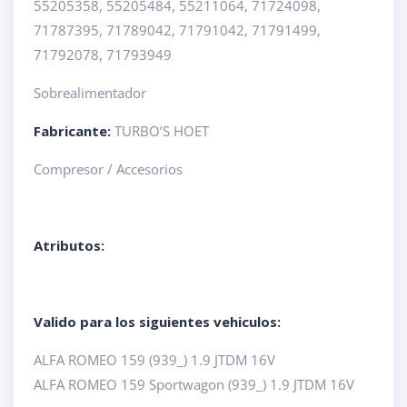
55205358, 55205484, 55211064, 71724098,
71787395, 71789042, 71791042, 71791499,
71792078, 71793949
Sobrealimentador
Fabricante:
TURBO’S HOET
Compresor / Accesorios
Atributos:
Valido para los siguientes vehiculos:
ALFA ROMEO 159 (939_) 1.9 JTDM 16V
ALFA ROMEO 159 Sportwagon (939_) 1.9 JTDM 16V