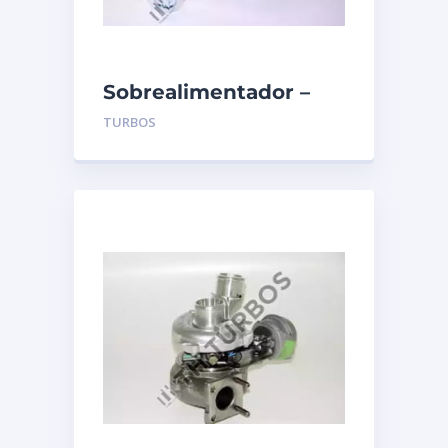
Sobrealimentador –
TURBO’S HOET –
TURBOS
1100075