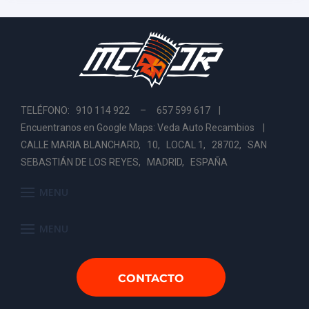
TELÉFONO: 910 114 922 – 657 599 617 |
Encuentranos en Google Maps: Veda Auto Recambios
|
CALLE MARIA BLANCHARD, 10, LOCAL 1, 28702, SAN
SEBASTIÁN DE LOS REYES, MADRID, ESPAÑA
MENU
MENU
CONTACTO