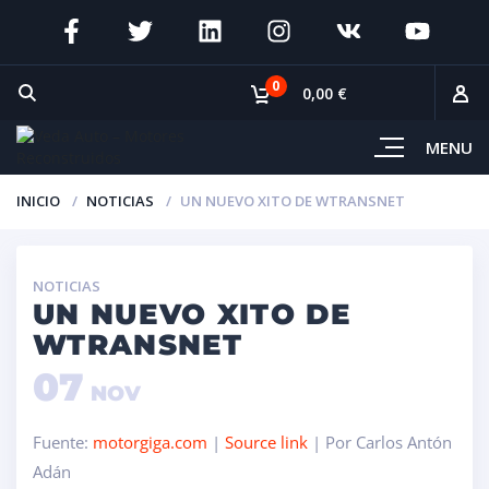
0
0,00 €
MENU
INICIO
NOTICIAS
UN NUEVO XITO DE WTRANSNET
NOTICIAS
UN NUEVO XITO DE
WTRANSNET
07
NOV
Fuente:
motorgiga.com
|
Source link
| Por Carlos Antón
Adán