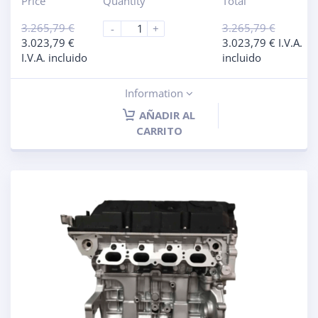
Price
Quantity
Total
3.265,79
€
3.265,79
€
-
+
3.023,79
€
3.023,79
€
I.V.A.
I.V.A. incluido
incluido
Information
AÑADIR AL
CARRITO