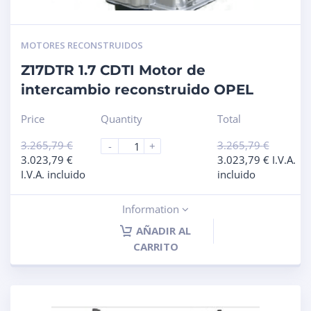
MOTORES RECONSTRUIDOS
Z17DTR 1.7 CDTI Motor de
intercambio reconstruido OPEL
Price
Quantity
Total
3.265,79
€
3.265,79
€
-
+
3.023,79
€
3.023,79
€
I.V.A.
I.V.A. incluido
incluido
Information
AÑADIR AL
CARRITO