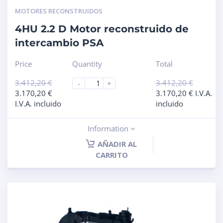
MOTORES RECONSTRUIDOS
4HU 2.2 D Motor reconstruido de
intercambio PSA
Price
Quantity
Total
3.412,20
€
3.412,20
€
-
+
3.170,20
€
3.170,20
€
I.V.A.
I.V.A. incluido
incluido
Information
AÑADIR AL
CARRITO