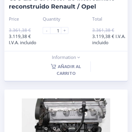
reconstruido Renault / Opel
Price
Quantity
Total
3.361,38
€
3.361,38
€
-
+
3.119,38
€
3.119,38
€
I.V.A.
I.V.A. incluido
incluido
Information
AÑADIR AL
CARRITO