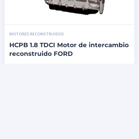
MOTORES RECONSTRUIDOS
HCPB 1.8 TDCI Motor de intercambio
reconstruido FORD
Price
Quantity
Total
3.265,79
€
3.265,79
€
-
+
3.023,79
€
3.023,79
€
I.V.A.
I.V.A. incluido
incluido
Information
AÑADIR AL
CARRITO