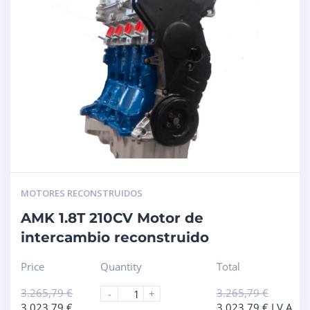
MOTORES RECONSTRUIDOS
AMK 1.8T 210CV Motor de
intercambio reconstruido
Price
Quantity
Total
3.265,79
€
3.265,79
€
-
+
3.023,79
€
3.023,79
€
I.V.A.