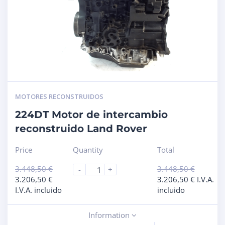
MOTORES RECONSTRUIDOS
224DT Motor de intercambio
reconstruido Land Rover
Price
Quantity
Total
3.448,50
€
3.448,50
€
-
+
3.206,50
€
3.206,50
€
I.V.A.
I.V.A. incluido
incluido
Information