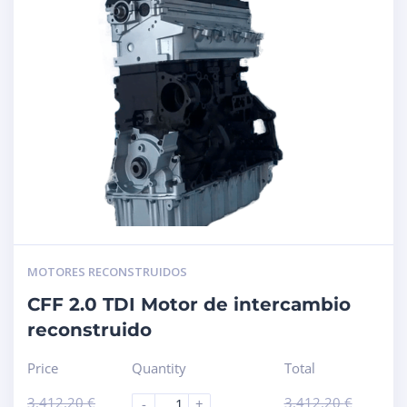
MOTORES RECONSTRUIDOS
CFF 2.0 TDI Motor de intercambio
reconstruido
Price
Quantity
Total
3.412,20
€
3.412,20
€
-
+