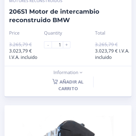
MOTORES RECONSTRUIDOS
206S1 Motor de intercambio
reconstruido BMW
Price
Quantity
Total
3.265,79
€
3.265,79
€
-
+
3.023,79
€
3.023,79
€
I.V.A.
I.V.A. incluido
incluido
Information
AÑADIR AL
CARRITO