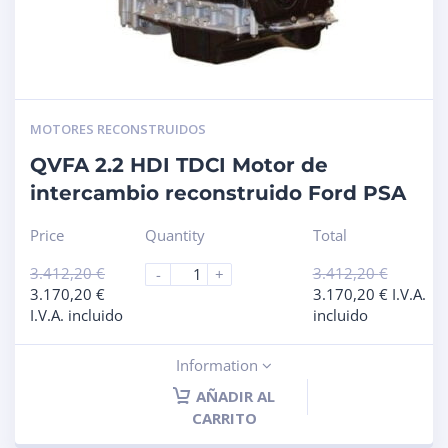
MOTORES RECONSTRUIDOS
QVFA 2.2 HDI TDCI Motor de
intercambio reconstruido Ford PSA
Price
Quantity
Total
3.412,20
€
3.412,20
€
-
+
3.170,20
€
3.170,20
€
I.V.A.
I.V.A. incluido
incluido
Information
AÑADIR AL
CARRITO