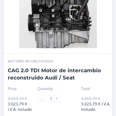
MOTORES RECONSTRUIDOS
CAG 2.0 TDI Motor de intercambio
reconstruido Audi / Seat
Price
Quantity
Total
3.265,79
€
3.265,79
€
-
+
3.023,79
€
3.023,79
€
I.V.A.
I.V.A. incluido
incluido