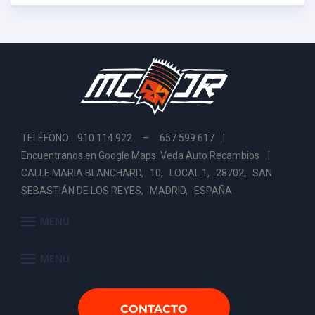
TELÉFONO: 910 114 922 – 657 599 617 |
Encuentranos en Google Maps: Veda Auto Recambios
|
CALLE MARIA BLANCHARD, 10, LOCAL 1, 28702, SAN
SEBASTIÁN DE LOS REYES, MADRID, ESPAÑA
MENU
MENU
CONTACTO