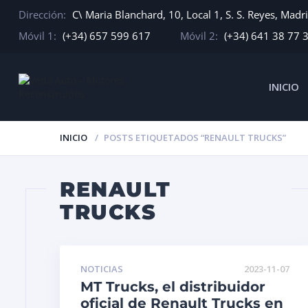
Dirección:
C\ Maria Blanchard, 10, Local 1, S. S. Reyes, Madr
Móvil 1:
(+34) 657 599 617
Móvil 2:
(+34) 641 38 77 
INICIO
INICIO
POSTS ETIQUETADOS “RENAULT TRUCKS”
RENAULT
TRUCKS
NOTICIAS
2023-11-07
MT Trucks, el distribuidor
oficial de Renault Trucks en