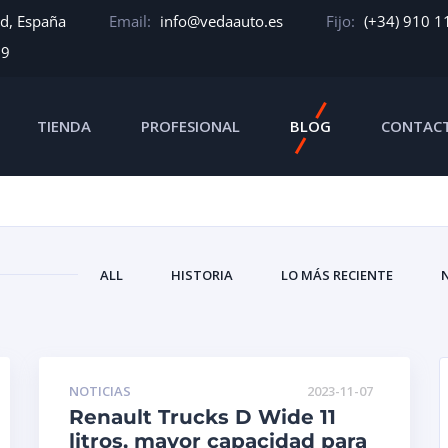
id, España
Email:
info@vedaauto.es
Fijo:
(+34) 910 1
39
TIENDA
PROFESIONAL
BLOG
CONTAC
ALL
HISTORIA
LO MÁS RECIENTE
NOTICIAS
2023-11-07
Renault Trucks D Wide 11
litros, mayor capacidad para