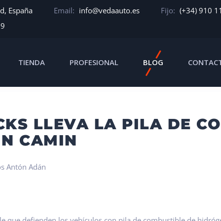
id, España
Email:
info@vedaauto.es
Fijo:
(+34) 910 1
39
TIENDA
PROFESIONAL
BLOG
CONTAC
 DE COMBUSTIBLE DE HIDRGENO A UN CAMIN
KS LLEVA LA PILA DE C
UN CAMIN
os Antón Adán
e que defienden los vehículos con pila de combustible de hidróg