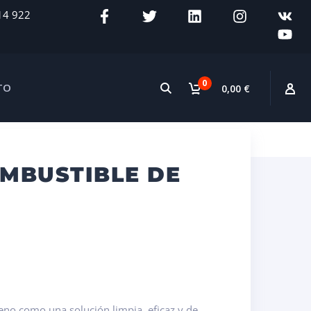
14 922
0
TO
0,00 €
OMBUSTIBLE DE
eno como una solución limpia, eficaz y de