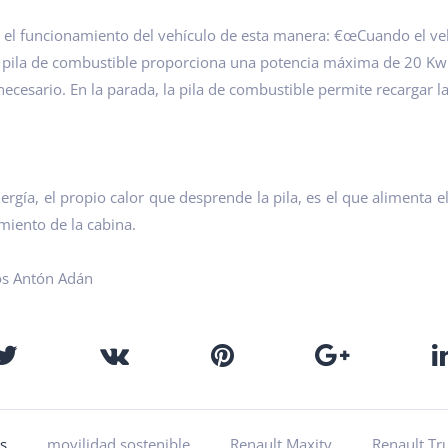
ca el funcionamiento del vehículo de esta manera: €œCuando el veh
 pila de combustible proporciona una potencia máxima de 20 Kw.
cesario. En la parada, la pila de combustible permite recargar la 
nergía
, el propio calor que desprende la pila, es el que alimenta e
miento de la cabina.
os Antón Adán
s
movilidad sostenible
Renault Maxity
Renault Tr