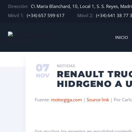
Dirección:
C\ Maria Blanchard, 10, Local 1, S. S. Reyes, Madr
Móvil 1:
(+34) 657 599 617
Móvil 2:
(+34) 641 38 77 
INICIO
INICIO
NOTICIAS
RENAULT TRUCKS LLEVA LA PILA
07
NOTICIAS
RENAULT TRUC
NOV
HIDRGENO A 
Fuente:
motorgiga.com
|
Source link
| Por Carl
Son muchos los expertos en movilidad sostenibl