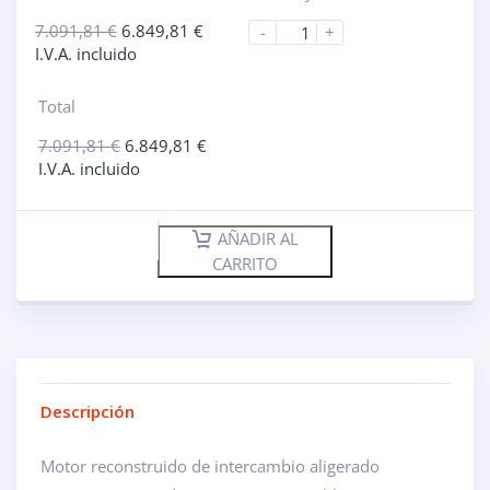
7.091,81
€
6.849,81
€
-
+
I.V.A. incluido
Total
7.091,81
€
6.849,81
€
I.V.A. incluido
AÑADIR AL
CARRITO
Descripción
Motor reconstruido de intercambio aligerado