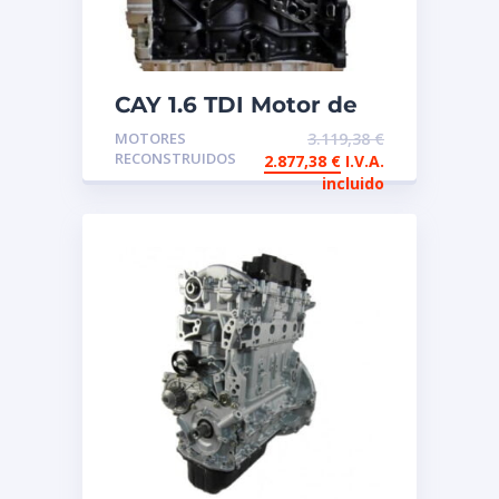
CAY 1.6 TDI Motor de
intercambio
MOTORES
3.119,38
€
reconstruido
RECONSTRUIDOS
2.877,38
€
I.V.A.
incluido