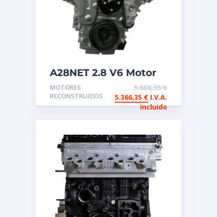
A28NET 2.8 V6 Motor
de intercambio
MOTORES
5.608,35
€
aligerado
RECONSTRUIDOS
5.366,35
€
I.V.A.
incluido