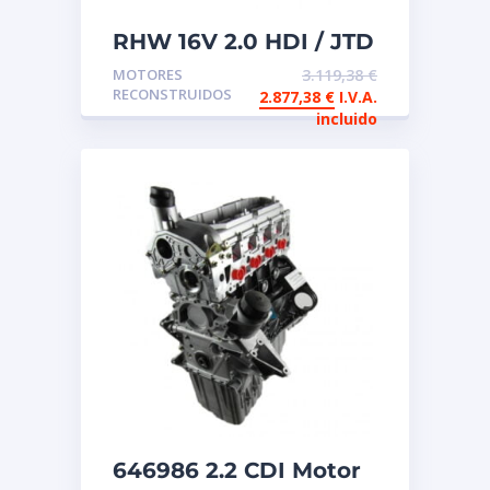
RHW 16V 2.0 HDI / JTD
Motor de intercambio
MOTORES
3.119,38
€
reconstruido
RECONSTRUIDOS
2.877,38
€
I.V.A.
incluido
646986 2.2 CDI Motor