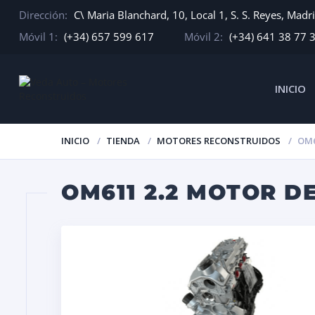
Dirección:
C\ Maria Blanchard, 10, Local 1, S. S. Reyes, Madr
Móvil 1:
(+34) 657 599 617
Móvil 2:
(+34) 641 38 77 
INICIO
INICIO
TIENDA
MOTORES RECONSTRUIDOS
OM6
OM611 2.2 MOTOR 