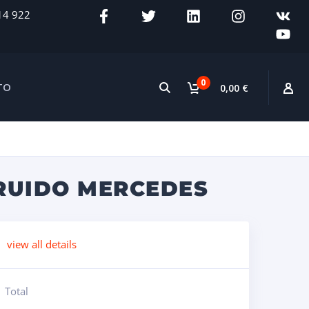
14 922
0
TO
0,00 €
TRUIDO MERCEDES
view all details
Total