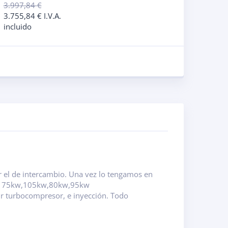
3.997,84
€
3.755,84
€
I.V.A.
incluido
r el de intercambio. Una vez lo tengamos en
ia: 75kw,105kw,80kw,95kw
 turbocompresor, e inyección. Todo