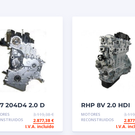
7 204D4 2.0 D
RHP 8V 2.0 HDI
W Motor
Motor de
ORES
3.119,38
€
MOTORES
3.11
construido de
intercambio
ONSTRUIDOS
RECONSTRUIDOS
2.877,38
€
2.87
tercambio
reconstruido
I.V.A. incluido
I.V.A. inc