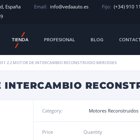
id, España
Email:
info@vedaauto.es
Fijo:
(+34) 910 1
39
TIENDA
PROFESIONAL
BLOG
CONTAC
11 2.2 MOTOR DE INTERCAMBIO RECONSTRUIDO MERCEDES
DE INTERCAMBIO RECONS
Category:
Motores Reconstruidos
Price
Quantity