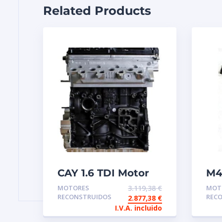
Related Products
CAY 1.6 TDI Motor
M4
de intercambio
BM
MOTORES
3.119,38
€
MOT
reconstruido
re
RECONSTRUIDOS
REC
2.877,38
€
in
I.V.A. incluido