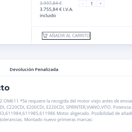
3.997,84
€
-
+
3.755,84
€
I.V.A.
incluido
AÑADIR AL CARRITO
Devolución Penalizada
cto
 OM611 *Se requiere la recogida del motor viejo antes de envia
200CDI, C220CDI, E200CDI, E220CDI, SPRINTER,VIANO,VITO. Potenc
11984,611985,611986 Motor aligerado. Posibilidad de añadir
tolerancias. Montado nuevo primeras marcas: